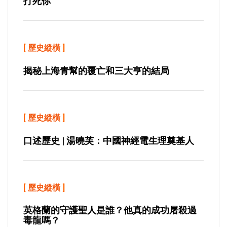
打死你
[
歷史縱橫
]
揭秘上海青幫的覆亡和三大亨的結局
[
歷史縱橫
]
口述歷史 | 湯曉芙：中國神經電生理奠基人
[
歷史縱橫
]
英格蘭的守護聖人是誰？他真的成功屠殺過
毒龍嗎？