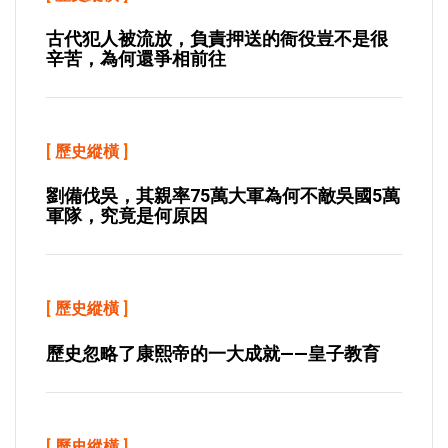
古代犯人被流放，負責押送的衙役豈不是很
辛苦，為何還爭相前往
[
歷史縱橫
]
劉備伐吳，其親率75萬大軍為何不敵吳國5萬
軍隊，究竟是何原因
[
歷史縱橫
]
歷史忽略了康熙帝的一大成就——皇子教育
[
歷史縱橫
]