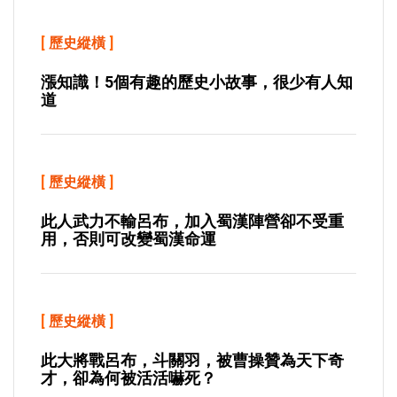
[
歷史縱橫
]
漲知識！5個有趣的歷史小故事，很少有人知
道
[
歷史縱橫
]
此人武力不輸呂布，加入蜀漢陣營卻不受重
用，否則可改變蜀漢命運
[
歷史縱橫
]
此大將戰呂布，斗關羽，被曹操贊為天下奇
才，卻為何被活活嚇死？