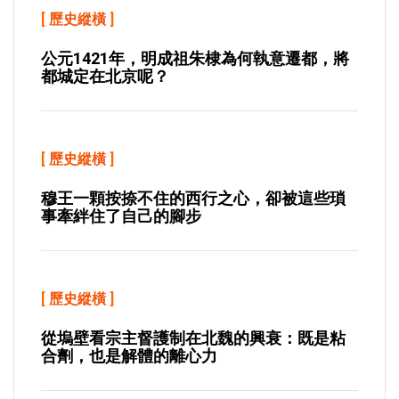
[
歷史縱橫
]
公元1421年，明成祖朱棣為何執意遷都，將
都城定在北京呢？
[
歷史縱橫
]
穆王一顆按捺不住的西行之心，卻被這些瑣
事牽絆住了自己的腳步
[
歷史縱橫
]
從塢壁看宗主督護制在北魏的興衰：既是粘
合劑，也是解體的離心力