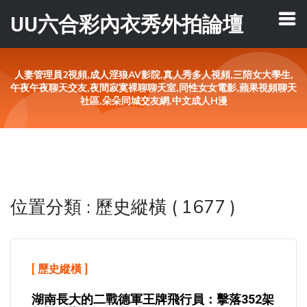
UU六合彩內衣秀外拍論壇
人妻管理員2視頻,成人淫狼AV影院,真人秀多人視頻,三陪女大學生,
午夜午夜聊天交友,夜間寂寞裸聊聊天室,同性女女電影,蘋果視頻聊天
社區,朵朵同城交友網,中文成人H漫
位置分類 : 歷史縱橫 ( 1677 )
[
歷史縱橫
]
湖南長大的二戰德軍王牌飛行員：擊落352架