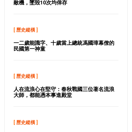
敵機，墜毀10次均倖存
[
歷史縱橫
]
一二歲能識字、十歲當上總統馮國璋幕僚的
民國第一神童
[
歷史縱橫
]
人在流浪心在堅守：春秋戰國三位著名流浪
大師，都能憑本事進殿堂
[
歷史縱橫
]