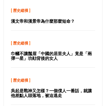
[
歷史縱橫
]
漢文帝和漢景帝為什麼那麼短命？
[
歷史縱橫
]
巾幗不讓鬚眉「中國的居里夫人」竟是「兩
彈一星」功勛背後的女人
[
歷史縱橫
]
吳起是戰神又怎樣？一個僕人一番話，就讓
他差點人頭落地，被迫逃走