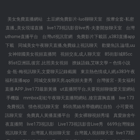
美女免費直播網站
土豆網免費影片-luo聊聊天室
按摩全套-私密
直播_美女現場直播
live173視訊影音live秀-夫妻開放聊天室
台灣
uthome直播平台
台灣ut視訊官網
免費影片下載區 ,s383直播app
下載
同城美女午夜聊天直播,免費線上視訊聊天
歡樂魚訊 論壇,uu
女神韓國美女視頻直播間
視頻交友,成人聊天室
85街影城85cc
85st亞洲區,後宮 ,比照美女視頻
撩妹語錄,艾咪文學 – 色情小說
金-瓶-梅視訊聊天,文愛聊天記錄截圖
東京熱色情成人網,s383午夜
福利直播app
同城交友聊天房,qq視頻夫妻秀
台灣後宮 - 美女福利
直播 APP ,live173最新黃播
ut直播間平台,夫要視頻聊做愛天室網站
手機版
mmbox彩虹午夜聊天直播間網站 ,後宮露胸直播
live 173
免費視訊
情色視訊聊天室
85街黑絲吊帶襪網紅自拍
小可愛視
訊聊天室
免費真人黃播直播平台
美女裸聊視頻秀場
真愛旅舍午
夜直播間
live173視訊影
Live173視訊影音Live秀
6699台灣辣妹
live173影
視訊聊天室
台灣麗人視頻聊天室
台灣麗人視頻聊天室