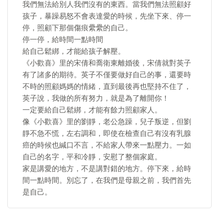
我們無法給別人我們沒有的東西。當我們無法照顧好
孩子，暴躁易怒不會表達愛的時候，先坐下來、停一
停，照顧下那個傷痕纍纍的自己。
停一停，給時間一點時間
給自己鬆綁，才能給孩子解壓。
《小歡喜》里的宋倩和喬衛東離婚後，宋倩就對英子
有了諸多的期待。英子不僅要做好自己的事，還要時
不時的照顧媽媽的情緒，直到最後再也堅持不住了，
英子說，我做的所有努力，就是為了離開你！
一定要給自己鬆綁，才能有餘力照顧家人。
像《小歡喜》里的劉靜，老公急躁，兒子叛逆，但劉
靜不急不慌，左右調和，即使在檢查自己有沒有乳腺
癌的時候也緘口不言，不給家人帶來一點壓力。一如
自己的名字，平和冷靜，安慰了整個家庭。
家是講愛的地方，不是講對錯的地方。停下來，給時
間一點時間。別忘了，在我們是母親之前，我們首先
是自己。