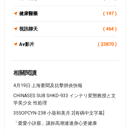
健康醫藥
( 197 )
視訊聊天
( 464 )
Av影片
( 23870 )
相關閱讀
4月19日·上海要聞及抗擊肺炎快報
CHINASES SUB SHKD-933 インテリ変態教授と文
学美少女 性処理
355OPCYN-238 小葵和美月 2[有碼中文字幕]
「愛愛小訣竅」讓妳高潮連連身心更健康