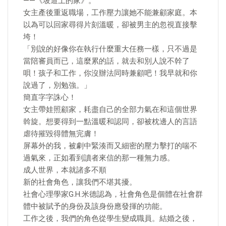
——《坡道上的家》。
女主產後重返職場，工作壓力讓她不能兼顧家庭。本
以為可以回家尋得片刻溫暖，卻被男主的忽視直接擊
垮！
「別說的好像你在執行什麼重大任務一樣，只不過是
當陪審員而已，這麼累的話，就去和別人說不幹了
唄！孩子和工作，你沒辦法同時兼顧吧！我早就和你
說過了，別勉強。」
簡直字字誅心！
女主帶娃照顧家，耗盡自己的全部力氣在和這個世界
斡旋。想要得到一點溫暖和認同，卻被枕邊人的言語
虐待摧毀得體無完膚！
屏幕外的我，被劇中緊湊而又細密的壓力擊打的喘不
過氣來，正如看到讀者來信的那一種無力感。
成人世界，本就諸多不順
新的社會角色，讓我們不堪其擾。
社會心理學家G.H.米德認為，社會角色是個體在社會群
體中被賦予的身份及該身份應發揮的功能。
工作之後，我們的角色從學生變成職員。結婚之後，