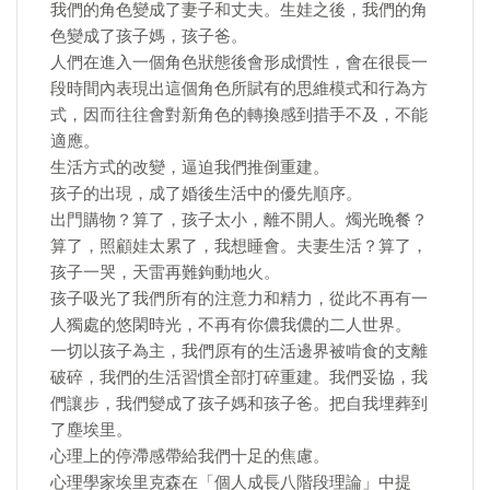
我們的角色變成了妻子和丈夫。生娃之後，我們的角
色變成了孩子媽，孩子爸。
人們在進入一個角色狀態後會形成慣性，會在很長一
段時間內表現出這個角色所賦有的思維模式和行為方
式，因而往往會對新角色的轉換感到措手不及，不能
適應。
生活方式的改變，逼迫我們推倒重建。
孩子的出現，成了婚後生活中的優先順序。
出門購物？算了，孩子太小，離不開人。燭光晚餐？
算了，照顧娃太累了，我想睡會。夫妻生活？算了，
孩子一哭，天雷再難鉤動地火。
孩子吸光了我們所有的注意力和精力，從此不再有一
人獨處的悠閑時光，不再有你儂我儂的二人世界。
一切以孩子為主，我們原有的生活邊界被啃食的支離
破碎，我們的生活習慣全部打碎重建。我們妥協，我
們讓步，我們變成了孩子媽和孩子爸。把自我埋葬到
了塵埃里。
心理上的停滯感帶給我們十足的焦慮。
心理學家埃里克森在「個人成長八階段理論」中提