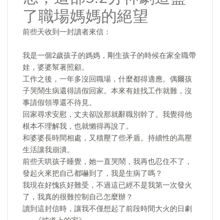
了職場媽媽的絕望
前些天收到一封讀者來信：
我是一個2歲孩子的媽媽，剛生孩子的時候在家全職帶
娃，婆婆幫著照顧。
工作之後，一年多沒回職場，什麼都得適應。偶爾孩
子哭鬧生病還得請假回家。本來有娃找工作就難，沒
事請假領導還不待見。
回家尋求安慰，丈夫卻說那就辭職別幹了。我覺得他
根本不理解我，也就懶得再說了。
和婆婆長時間相處，又積壓了些矛盾。持續性的高壓
生活讓我崩潰。
前些天哄孩子睡覺，她一直哭鬧，我再也忍住不了，
發起火來把自己都嚇到了，我是生病了嗎？
我現在好愧疚好難受，不過這已經不是我第一次發火
了，我真的很難控制自己怎麼辦？
讀到這封信時，讓我不僅想起了前段時間大火的日劇