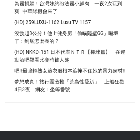
為國捐軀！台灣妹約砲法國小鮮肉 一夜2次玩到
爽…中華隊機會來了
(HD) 259LUXU-1162 Luxu TV 1157
沒勃起3公分！他上健身房「偷瞄隔壁GG」嚇壞
了：到底怎麼養的？
(HD) NKKD-151 日本代表ＮＴＲ【棒球篇】 在運
動酒吧觀看比賽時被人趁
吧!!最強輕熟女這衣服根本遮掩不住她的暴力身材!!
夢想成真！旅行團激推「荒島性愛趴」 上船狂歡
4日3夜 網友：坐等番號