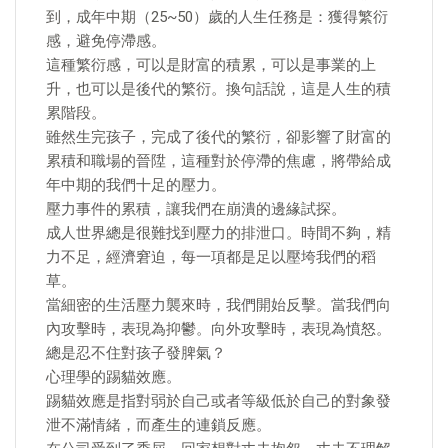
到，成年中期（25~50）歲的人生任務是：獲得繁衍
感，避免停滯感。
這種繁衍感，可以是財富的積累，可以是事業的上
升，也可以是後代的繁衍。換句話說，這是人生的積
累階段。
雖然生完孩子，完成了後代的繁衍，卻影響了財富的
累積和職場的晉陞，這種對於停滯的焦慮，將帶給成
年中期的我們十足的壓力。
壓力事件的累積，讓我們在崩潰的邊緣試探。
成人世界總是很難找到壓力的排泄口。時間不夠，精
力不足，經濟窘迫，每一項都是足以壓垮我們的稻
草。
當細密的生活壓力襲來時，我們開始反擊。當我們向
內攻擊時，表現為抑鬱。向外攻擊時，表現為憤怒。
總是忍不住對孩子發脾氣？
心理學的踢貓效應。
踢貓效應是指對弱於自己或者等級低於自己的對象發
泄不滿情緒，而產生的連鎖反應。