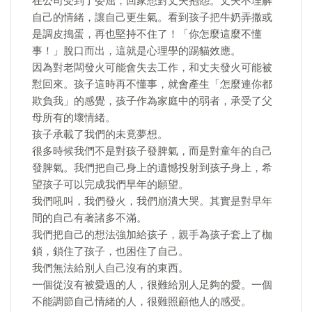
在公司受到了委屈，回家想對丈夫抱怨。丈夫不理解
自己的情緒，讓自己更生氣。看到孩子把牛奶弄撒或
是調皮搗蛋，再也堅持不住了！「你怎麼這麼不懂
事！」脫口而出，這就是心理學的踢貓效應。
因為對老闆發火可能會失去工作，和丈夫發火可能被
懟回來。孩子這時再不懂事，就會產生「怎麼連你都
欺負我」的感覺，孩子作為家庭中的弱者，承受了父
母所有的壞情緒。
孩子承載了我們的未竟夢想。
很多時候我們不是對孩子發脾氣，而是對童年的自己
發脾氣。我們把自己身上的遺憾投射到孩子身上，希
望孩子可以完成我們早年的願望。
我們吼叫，我們發火，我們崩潰大哭。其實是對早年
間的自己有著諸多不滿。
我們把自己的想法強加給孩子，親手為孩子套上了枷
鎖，鎖住了孩子，也困住了自己。
我們無法給別人自己沒有的東西。
一個從沒有被愛過的人，很難給別人足夠的愛。一個
不能調節自己情緒的人，很難照顧他人的感受。