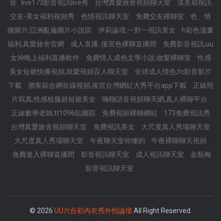
音
live173影音視訊live秀
台灣真愛旅舍視頻聊天室
漾美眉視訊
交友-美女福利視頻秀
色情視訊聊天室
免費交友裸聊室
色、情
微圖片,亞洲亂倫圖片小說區
伊莉論壇,一對一視訊美女
h彩色漫畫
福利,真愛旅舍官網
成人直播 ,後宮色裸聊直播間
免費影音視訊,uu
女神晚上福利直播軟件
免費情人成色文學小說,做愛裸聊室
性感
美女短裙快播視頻,就愛視頻百人聊天室
全球成人情色,fc影音影片
下載
擼客綜合網在線視頻,後宮台灣網紅大秀平台app下載
正妹照
片寫真,性感校服超短裙美女
嗨聊語音視頻聊天網,真人裸聊平台
正妹數學老師,tt1096貼圖區
免費視頻裸聊網站
173免費視訊秀
台灣真愛旅舍視頻聊天室
免費視訊美女
大尺度真人秀場聊天室
大尺度真人秀場聊天室
午夜聊天室你懂的
午夜裸聊聊天視頻
免費進入裸聊直播間
影音視訊聊天室
成人視訊聊天室
金瓶梅
影音視訊聊天室
© 2026
UU六合彩內衣秀外拍論壇
All Right Reserved.