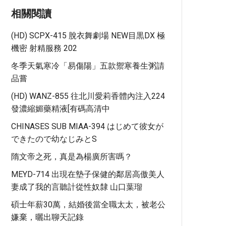
相關閱讀
(HD) SCPX-415 脫衣舞劇場 NEW目黒DX 極
機密 射精服務 202
冬季天氣寒冷「易傷陽」五款禦寒養生粥請
品嘗
(HD) WANZ-855 往北川愛莉香體內注入224
發濃縮媚藥精液[有碼高清中
CHINASES SUB MIAA-394 はじめて彼女が
できたので幼なじみとS
隋文帝之死，真是為楊廣所害嗎？
MEYD-714 出現在墊子保健的鄰居高傲美人
妻成了我的言聽計從性奴隸 山口葉瑠
碩士年薪30萬，結婚後當全職太太，被老公
嫌棄，曬出聊天記錄