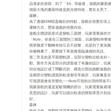
品過多的原因，到了「X4」等級後，遊戲的畫面
側面大塊的畫面特效是鎂光燈特效，實在太亮了。
緩解。
為了遵循EDM喧囂瘋狂的特點，遊戲在視覺呈現
運轉方式，豐富遊戲的視覺內容。
遊戲主體譜面形式是變軌三面體，玩家需要操控方向
「Note」坐落在三面體的三個面，玩家變軌時整
簡單難度下翻轉有指引且不頻繁，但是到了更高難
你被轉暈了，那麼接下來就會面臨連續的失誤。
第二常見的是平面變軌譜，這部分變軌比較友好—
動。製作方為這部分的譜面做了有趣的設計，玩家
切合地設計成了間斷式的，構造出類似跑酷遊戲的
這兩部分變軌譜面的軌道都非常曲折，玩家像是在
可視譜面會有所變化——Note可視的出現時間各
我最喜歡的還是駕駛飛機的部分，玩家需要躲避場
意思的設計，玩家可以跳出軌道的限制享受片刻自
好。
森林
除此之外，遊戲軌道背景會隨主題變化，分為山谷