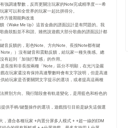
強調連擊數，反而更關注玩家的Note完成精準度——希
玩家可以和全世界的玩家一起比拼得分。
作方後期能夠改進
Wake Me Up》這首金曲的譜面設計是有問題的。我
歌曲鼓點並不和諧。雖然說遊戲大部分歌曲的譜面設計都
。
反饋的，彩色Note、方向Note、長按Note都有鍵
Note」）沒有鍵音和震動反饋，給玩家一種失衡感。總
沒有起到「加強打擊感」的作用。
但是長按和非長按兩種「Note」區分不明顯，在光污染嚴
。遊戲在玩家還沒有保持高連擊數時會有文字說明，但是高連
該提供給玩家是否要關閉文字提示的選項，或者提高這兩種
法辨別方向。飛行階段會有軌道變化，是用藍色和粉色的
供提供手柄/鍵盤操作的選項，遊戲指引目前是缺失這個選
，適合各種玩家 +內置分屏多人模式 + +超一線的EDM
元素組合的很有新鮮感 + +分屏遊戲，最多支持四人分屏