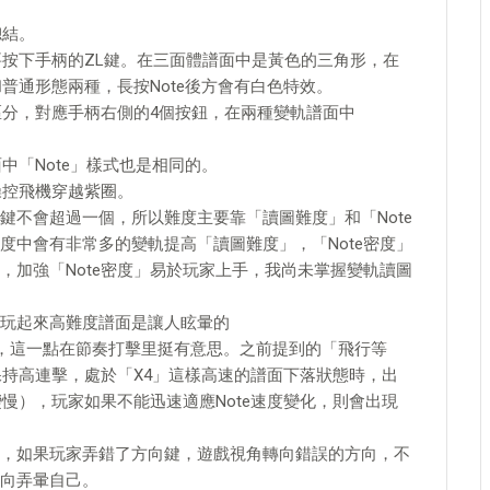
總結。
要按下手柄的ZL鍵。在三面體譜面中是黃色的三角形，在
和普通形態兩種，長按Note後方會有白色特效。
區分，對應手柄右側的4個按鈕，在兩種變軌譜面中
中「Note」樣式也是相同的。
操控飛機穿越紫圈。
鍵不會超過一個，所以難度主要靠「讀圖難度」和「Note
度中會有非常多的變軌提高「讀圖難度」，「Note密度」
，加強「Note密度」易於玩家上手，我尚未掌握變軌讀圖
玩起來高難度譜面是讓人眩暈的
音游要高，這一點在節奏打擊里挺有意思。之前提到的「飛行等
保持高連擊，處於「X4」這樣高速的譜面下落狀態時，出
變慢），玩家如果不能迅速適應Note速度變化，則會出現
，如果玩家弄錯了方向鍵，遊戲視角轉向錯誤的方向，不
向弄暈自己。