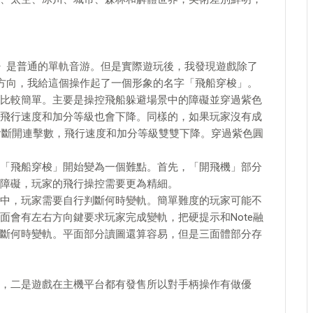
ector》是普通的單軌音游。但是實際遊玩後，我發現遊戲除了
方向，我給這個操作起了一個形象的名字「飛船穿梭」。
比較簡單。主要是操控飛船躲避場景中的障礙並穿過紫色
飛行速度和加分等級也會下降。同樣的，如果玩家沒有成
也會斷開連擊數，飛行速度和加分等級雙雙下降。穿過紫色圓
「飛船穿梭」開始變為一個難點。首先，「開飛機」部分
障礙，玩家的飛行操控需要更為精細。
中，玩家需要自行判斷何時變軌。簡單難度的玩家可能不
面會有左右方向鍵要求玩家完成變軌，把硬提示和Note融
斷何時變軌。平面部分讀圖還算容易，但是三面體部分存
，二是遊戲在主機平台都有發售所以對手柄操作有做優