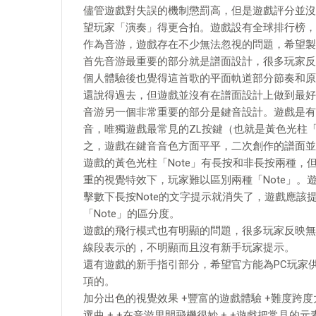
儘管遊戲對失誤的機制懲罰高，但是遊戲評分並沒有
望玩家「演奏」得更合拍。遊戲設有全球排行榜，
作為音游，遊戲存在不少無法忽視的問題，希望製
首先音游最重要的部分就是譜面設計，很多玩家反饋《
個人體驗後也覺得這首歌的平面軌道部分節奏和原
還說得過去，但遊戲並沒有在譜面設計上做到最好
音游另一個非常重要的部分是鍵音設計。遊戲是有鍵音
音，唯獨遊戲最常見的ZL按鍵（也就是黃色光柱「
之，遊戲在鍵音音色方面平平，二次創作的譜面並
遊戲的黃色光柱「Note」有長按和非長按兩種，
重的視覺特效下，玩家難以區別兩種「Note」
擊數下長按Note的文字提示就消失了，遊戲應
「Note」的區分度。
遊戲的飛行模式也有明顯的問題，很多玩家反映無
線段表示的，不明顯而且沒有新手玩家提示。
還有遊戲的新手指引部分，希望官方能為PC玩家
項的。
加分出色的視覺效果 +豐富的遊戲體驗 +難度跨度大
選曲 + +在音游里開飛機很妙 + +遊戲把常見的