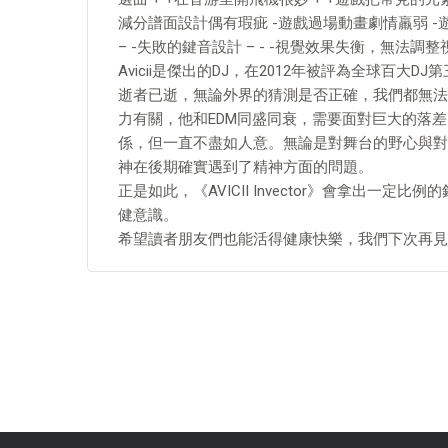
減分譜面設計偶有瑕疵 -遊戲過場動畫劇情羸弱 
– -失敗的鍵音設計 – - -視覺效果失衡，無法調整視覺
Avicii是傑出的DJ，在2012年被評為全球百
逝者已逝，無論外界的猜測是否正確，我們都無法挽
力有關，他和EDM同盛同衰，需要面對巨大的落差。
係，但一直不盡如人意。無論是對舞台的野心與對
神在後期確實遇到了精神方面的問題。
正是如此，《AVICII Invector》會拿出一
健意識。
希望讀者朋友們也能活得健康快樂，我們下次再見