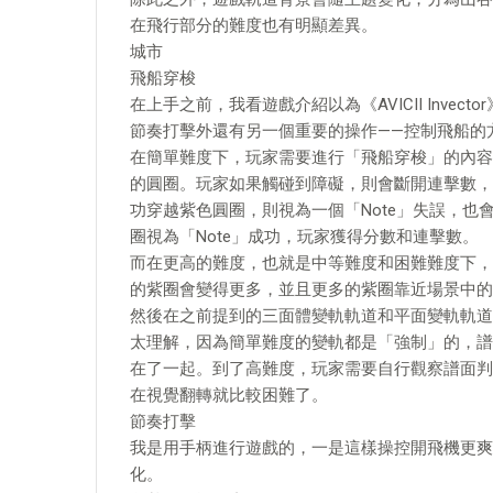
在飛行部分的難度也有明顯差異。
城市
飛船穿梭
在上手之前，我看遊戲介紹以為《AVICII Inv
節奏打擊外還有另一個重要的操作——控制飛船的
在簡單難度下，玩家需要進行「飛船穿梭」的內容
的圓圈。玩家如果觸碰到障礙，則會斷開連擊數，
功穿越紫色圓圈，則視為一個「Note」失誤，
圈視為「Note」成功，玩家獲得分數和連擊數。
而在更高的難度，也就是中等難度和困難難度下，
的紫圈會變得更多，並且更多的紫圈靠近場景中的
然後在之前提到的三面體變軌軌道和平面變軌軌道
太理解，因為簡單難度的變軌都是「強制」的，譜
在了一起。到了高難度，玩家需要自行觀察譜面判
在視覺翻轉就比較困難了。
節奏打擊
我是用手柄進行遊戲的，一是這樣操控開飛機更爽
化。