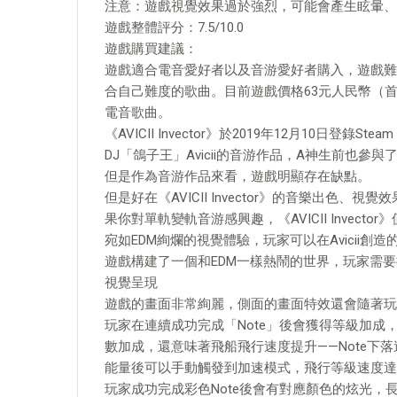
注意：遊戲視覺效果過於強烈，可能會產生眩暈、
遊戲整體評分：7.5/10.0
遊戲購買建議：
遊戲適合電音愛好者以及音游愛好者購入，遊戲難
合自己難度的歌曲。目前遊戲價格63元人民幣（首發9
電音歌曲。
《AVICII Invector》於2019年12月10日登
DJ「鴿子王」Avicii的音游作品，A神生前也參
但是作為音游作品來看，遊戲明顯存在缺點。
但是好在《AVICII Invector》的音樂出
果你對單軌變軌音游感興趣，《AVICII Invecto
宛如EDM絢爛的視覺體驗，玩家可以在Avicii
遊戲構建了一個和EDM一樣熱鬧的世界，玩家需
視覺呈現
遊戲的畫面非常絢麗，側面的畫面特效還會隨著玩
玩家在連續成功完成「Note」後會獲得等級加成
數加成，還意味著飛船飛行速度提升——Note下
能量後可以手動觸發到加速模式，飛行等級速度達
玩家成功完成彩色Note後會有對應顏色的炫光，