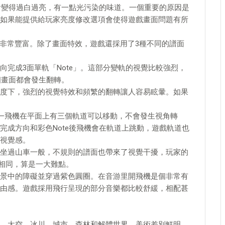
會變得過白過亮，有一點光污染的味道。一個重要的原因是
如果能提供給玩家亮度修改選項會使得遊戲畫面問題有所
上非常豐富。除了畫面特效，遊戲還採用了3種不同的譜面
完成3面單軌「Note」。這部分變軌的視覺比較強烈，
個畫面都會發生翻轉。
度下，強烈的視覺特效和頻繁的翻轉讓人容易眩暈。如果
—飛機在平面上有三個軌道可以移動，不會發生視角轉
完成方向和彩色Note後飛機會在軌道上跳動，遊戲軌道也
視覺感。
坐過山車一般，不規則的譜面也帶來了視覺干擾，玩家的
不相同，算是一大難點。
景中的障礙並穿過紫色圓圈。在音游里開飛機是個非常有
由感。遊戲採用飛行呈現的部分音樂都比較舒緩，相配甚
、太空、冰川、城市、森林和解體世界，美術差別鮮明，