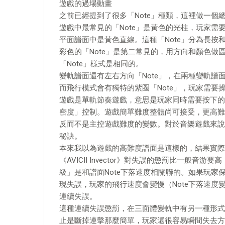
遊戲的過場動畫
之前已經提到了很多「Note」種類，這裡做一個
遊戲中最常見的「Note」是黃色的光柱，玩家需
平面譜面中是黃色直線。這種「Note」分為長按
彩色的「Note」是第二常見的，用方向和顏色做
「Note」樣式是相同的。
變軌譜面還有左右方向「Note」，在兩種變軌譜面
而飛行模式會有獨特的紫圈「Note」，玩家需要
遊戲是單軌節奏遊戲，意思是玩家同時需要按下的
密度」控制。遊戲簡單難度整體尚可接受，更高難
反而不是主控遊戲難度的變數。對於音樂遊戲來說
秘訣。
本來我以為遊戲的高難度譜面是這樣的，結果實際
《AVICII Invector》對失誤的懲罰比一般
級」是和譜面Note下落速度相關聯的。如果玩家
現失誤，玩家的飛行速度會變慢（Note下落速度
連續失誤。
這種連續失誤懲罰，在三面體變軌中有另一種形式
止是斷掉連擊那麼簡單，玩家還很容易瞬間失去方