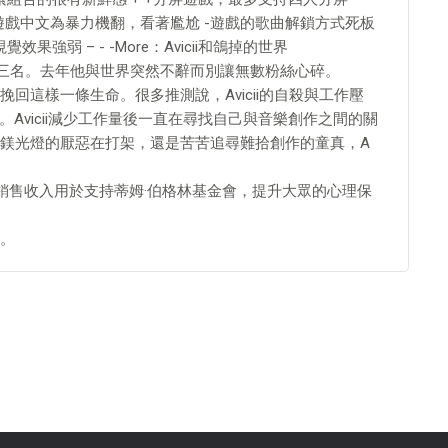
-遊戲中文為暴力機翻，看著尷尬 -遊戲的歌曲解鎖方式死板
效果強弱 – - -More：Avicii和鴿掉的世界
大DJ第三名。去年他與世界突然不辭而別讓無數粉絲心碎。
回這樣一條生命。很多推測說，Avicii的自殺與工作壓
Avicii減少工作量後一直在尋找自己與音樂創作之間的關
鎂光燈的厭惡在打架，還是苦苦追尋難拾創作的童真，A
定比例的銷售收入用於支持蒂姆·伯格林基金會，提升大眾的心理保
。