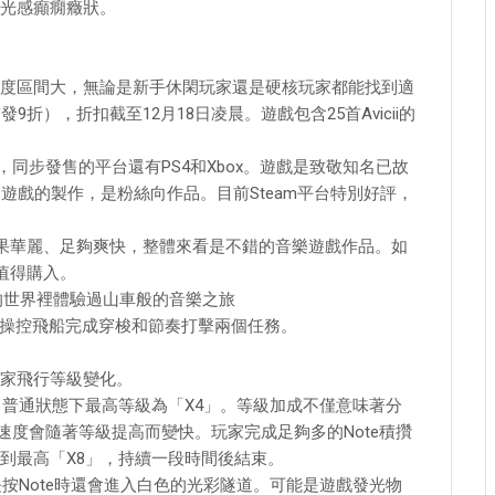
光感癲癇癥狀。
度區間大，無論是新手休閑玩家還是硬核玩家都能找到適
折），折扣截至12月18日凌晨。遊戲包含25首Avicii的
錄Steam，同步發售的平台還有PS4和Xbox。遊戲是致敬知名已故
與了遊戲的製作，是粉絲向作品。目前Steam平台特別好評，
色、視覺效果華麗、足夠爽快，整體來看是不錯的音樂遊戲作品。如
r》值得購入。
創造的世界裡體驗過山車般的音樂之旅
要操控飛船完成穿梭和節奏打擊兩個任務。
家飛行等級變化。
，普通狀態下最高等級為「X4」。等級加成不僅意味著分
落速度會隨著等級提高而變快。玩家完成足夠多的Note積攢
到最高「X8」，持續一段時間後結束。
長按Note時還會進入白色的光彩隧道。可能是遊戲發光物