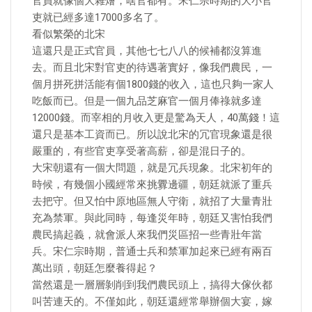
官員就像個大雜燴，啥官都有。宋仁宗時期的大小官
吏就已經多達17000多名了。
看似繁榮的北宋
這還只是正式官員，其他七七八八的候補都沒算進
去。而且北宋對官吏的待遇著實好，像我們農民，一
個月拼死拼活能有個1800錢的收入，這也只夠一家人
吃飯而已。但是一個九品芝麻官一個月俸祿就多達
12000錢。而宰相的月收入更是驚為天人，40萬錢！這
還只是基本工資而已。所以說北宋的冗官現象還是很
嚴重的，有些官吏享受著高薪，卻是混日子的。
大宋朝還有一個大問題，就是冗兵現象。北宋初年的
時候，有幾個小國經常來挑釁邊疆，朝廷就派了重兵
去把守。但又怕中原地區無人守衛，就招了大量青壯
充為禁軍。與此同時，每逢災年時，朝廷又害怕我們
農民搞起義，就會派人來我們災區招一些青壯年當
兵。宋仁宗時期，普通士兵和禁軍加起來已經有兩百
萬出頭，朝廷怎麼養得起？
當然還是一層層剝削到我們農民頭上，搞得大傢伙都
叫苦連天的。不僅如此，朝廷還經常舉辦個大宴，嫁