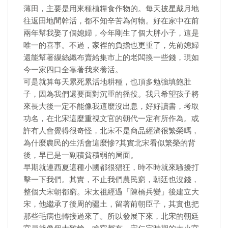
薄田，主要是用來種植糧食作物的。每天披星戴月地
往返田地間幹活，都不知辛苦為何物。好在家中在前
兩年幫我娶了個媳婦，今年剛生了個大胖小子，這是
唯一的喜事。不過，家裡的負擔也更重了，先前媳婦
還能幫著繅絲織布賣給集市上的老闆換一些錢，現如
今一家四口全靠著我來養活。
可是就算每天累死累活地耕種，也頂多勉強填飽肚
子，因為我們還要面對沉重的徭役。我只希望孩子將
來長大後一定不能像我這麼沒出息，好好讀書，考取
功名，在北宋這麼重視文官的朝代一定有所作為。或
許有人會覺得很奇怪，北宋不是商品經濟很繁榮嗎，
為什麼農民的生活會這麼慘?其實北宋看似繁榮的背
後，早已是一副積貧積弱的局面。
早期就連西夏這種小國都很猖狂，時不時就來騷擾打
擊一下我們。其實，不止我們農民窮，朝廷也沒錢，
整個大宋朝都窮。宋太祖經過「陳橋兵變」後建立大
宋，他繼承了後周的疆土，留著前朝臣子，其實也把
那些毛病也轉接過來了。所以發展下來，北宋的朝廷