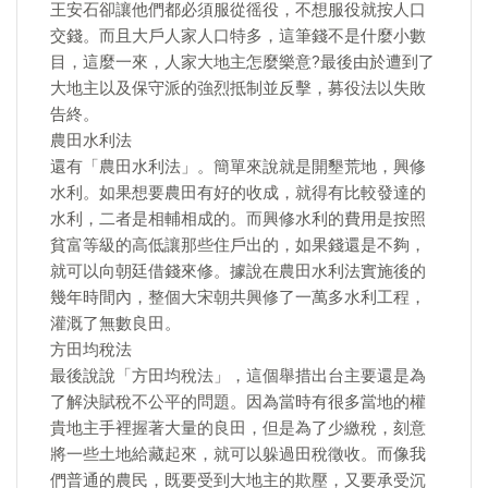
王安石卻讓他們都必須服從徭役，不想服役就按人口
交錢。而且大戶人家人口特多，這筆錢不是什麼小數
目，這麼一來，人家大地主怎麼樂意?最後由於遭到了
大地主以及保守派的強烈抵制並反擊，募役法以失敗
告終。
農田水利法
還有「農田水利法」。簡單來說就是開墾荒地，興修
水利。如果想要農田有好的收成，就得有比較發達的
水利，二者是相輔相成的。而興修水利的費用是按照
貧富等級的高低讓那些住戶出的，如果錢還是不夠，
就可以向朝廷借錢來修。據說在農田水利法實施後的
幾年時間內，整個大宋朝共興修了一萬多水利工程，
灌溉了無數良田。
方田均稅法
最後說說「方田均稅法」，這個舉措出台主要還是為
了解決賦稅不公平的問題。因為當時有很多當地的權
貴地主手裡握著大量的良田，但是為了少繳稅，刻意
將一些土地給藏起來，就可以躲過田稅徵收。而像我
們普通的農民，既要受到大地主的欺壓，又要承受沉