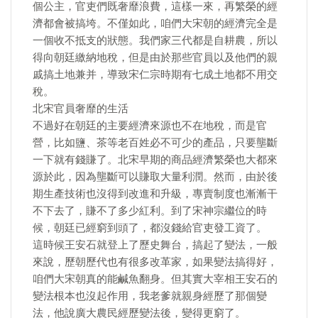
個公主，官吏們既奢靡浪費，這樣一來，再繁榮的經
濟都會被搞垮。不僅如此，咱們大宋朝的經濟完全是
一個收不抵支的狀態。我們家三代都是自耕農，所以
得向朝廷繳納地稅，但是由於那些官員以及他們的親
戚搞土地兼并，導致宋仁宗時期有七成土地都不用交
稅。
北宋官員奢靡的生活
不過好在朝廷的主要經濟來源也不在地稅，而是官
營，比如鹽、茶等老百姓必不可少的產品，只要壟斷
一下就有錢賺了。北宋早期的商品經濟繁榮也大都來
源於此，因為壟斷可以賺取大量利潤。然而，由於後
期生產技術也沒得到改進和升級，專賣制度也漸漸干
不下去了，賺不了多少紅利。到了宋神宗繼位的時
候，朝廷已經窮到頭了，都沒錢給官吏發工資了。
這時候王安石就登上了歷史舞台，搞起了變法，一般
來說，歷朝歷代也有很多改革家，如果變法搞得好，
咱們大宋朝真的能鹹魚翻身。但其實大宰相王安石的
變法根本也沒起作用，我老爹就親身經歷了那個變
法，他說廣大農民經歷變法後，變得更窮了。