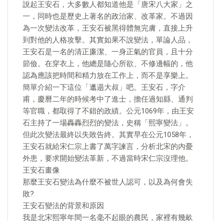
說起王安石，大多數人都知道他是「唐宋八大家」之
一，同時也是歷史上著名的政治家、改革家。不過因
為一次變法改革，王安石被黑得體無完膚，直接上升
到對他的人格攻擊。其實如果不說變法，單論人品，
王安石是一名的清正廉潔、一身正氣的官員，且十分
節儉。在穿衣上，他總是隨心所欲、不修邊幅的，他
認為應該把時間和精力放在工作上，而不是享樂上。
簡單介紹一下這位「邋遢大叔」吧。王安石，字介
甫，慶曆二年的時候考中了進士，擔任過知縣、通判
等官職，都取得了不錯的政績。公元1069年，由王安
石主持了一場轟轟烈烈的變法，史稱「熙寧變法」。
但此次變法最終以失敗告終。其實早在公元1058年，
王安石就給宋仁宗上書了萬字諫言，分析北宋的內憂
外患，要求開始變法革新，不過當時宋仁宗沒理他。
王安石畫像
那麼王安石變法為什麼不被世人認可，以及為何會失
敗?
王安石變法的背景和原因
我是北宋熙寧年間一名毫不起眼的農民，家裡有幾畝