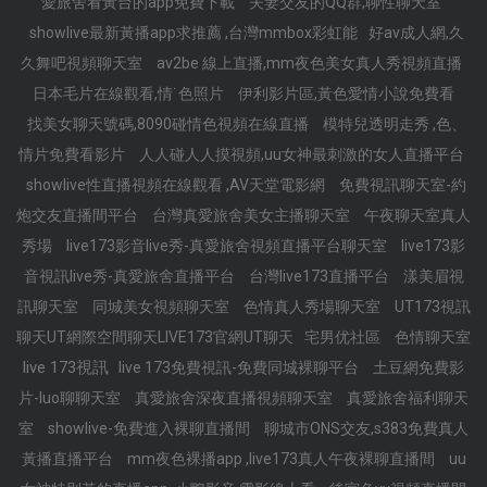
愛旅舍看黃台的app免費下載
夫妻交友的QQ群,聊性聊天室
showlive最新黃播app求推薦 ,台灣mmbox彩虹能
好av成人網,久
久舞吧視頻聊天室
av2be 線上直播,mm夜色美女真人秀視頻直播
日本毛片在線觀看,情˙色照片
伊利影片區,黃色愛情小說免費看
找美女聊天號碼,8090碰情色視頻在線直播
模特兒透明走秀 ,色、
情片免費看影片
人人碰人人摸視頻,uu女神最刺激的女人直播平台
showlive性直播視頻在線觀看 ,AV天堂電影網
免費視訊聊天室-約
炮交友直播間平台
台灣真愛旅舍美女主播聊天室
午夜聊天室真人
秀場
live173影音live秀-真愛旅舍視頻直播平台聊天室
live173影
音視訊live秀-真愛旅舍直播平台
台灣live173直播平台
漾美眉視
訊聊天室
同城美女視頻聊天室
色情真人秀場聊天室
UT173視訊
聊天UT網際空間聊天LIVE173官網UT聊天
宅男优社區
色情聊天室
live 173視訊
live 173免費視訊-免費同城裸聊平台
土豆網免費影
片-luo聊聊天室
真愛旅舍深夜直播視頻聊天室
真愛旅舍福利聊天
室
showlive-免費進入裸聊直播間
聊城市ONS交友,s383免費真人
黃播直播平台
mm夜色裸播app ,live173真人午夜裸聊直播間
uu