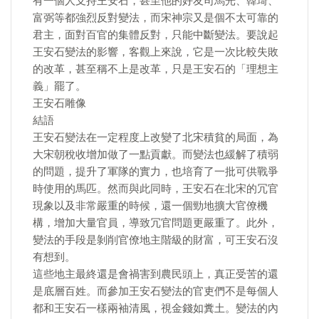
有一個人支持王安石，甚至他的好友司馬光、韓琦、
富弼等都強烈反對變法，而宋神宗又是個不太可靠的
君主，面對百官的集體反對，只能中斷變法。要說起
王安石變法的影響，客觀上來說，它是一次比較失敗
的改革，甚至稱不上是改革，只是王安石的「理想主
義」罷了。
王安石雕像
結語
王安石變法在一定程度上改變了北宋積貧的局面，為
大宋朝稅收增加做了一點貢獻。而變法也緩解了積弱
的問題，提升了軍隊的實力，也培育了一批可供戰爭
時使用的馬匹。然而與此同時，王安石在北宋的冗官
現象以及非常嚴重的時候，還一個勁地擴大官僚機
構，增加大量官員，導致冗官問題更嚴重了。此外，
變法的手段是剝削官僚地主階級的財富，可王安石沒
有想到。
這些地主最終還是會禍害到農民頭上，真正受苦的還
是底層百姓。而參加王安石變法的官吏們不是每個人
都和王安石一樣兩袖清風，視金錢如糞土。變法的內