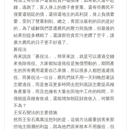
再加上有些富戶還要給貧戶做擔保，如果窮人還不起
錢，逃跑了，富人身上的擔子會更重。還有些農民不
僅要還朝廷的債，還得還地主的高利貸，身上負債纍
纍，受到了雙重剝削。總之，青苗法最初的目的是好
的，為了緩解我們普通農民的壓力與負擔，但最後的
結果別提多糟糕了，還讓那些貪官污吏鑽了空子，讓
廣大農民的日子更不好過了。
募役法
再來說說「募役法」，簡單來說，就是可以通過交錢
來免除徭役。大家都知道徭役是無償勞動的，期間產
生的所有費用還要自己承擔，所以很多人都想逃避徭
役。而募役法一出台，農民們就不用一天到晚想著該
怎麼逃役，而是會花更多時間去想到底該怎麼提高糧
食產量等，而且也擁有大量在田地中工作的時間，不
僅能提高糧食收成，還能增加朝廷財政收入，何樂而
不為？
王安石變法的主要措施
然而王安石萬萬沒想到的是，這個方法嚴重損害來那
些地主階層的利益，因為他們原來根本不用服役，但