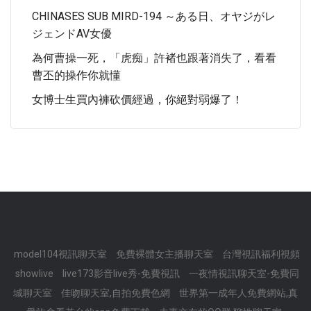
CHINASES SUB MIRD-194 ～ある日、オヤジがレ
ジェンドAV女優
為何曹操一死，「虎痴」許褚也跟著消失了，看看
曹丕的操作你就懂
女博士生買內褲砍價經過，你絕對弱爆了！
model104視訊聊天室
免費裸體女主播聊天室
台灣視訊福利視頻
showlive
live173影音live秀-免費視訊
一夜情視訊聊天室-免費同
城聊天室
佳吻聊天室,自拍免費色網
世界第一成年人免費網站,真