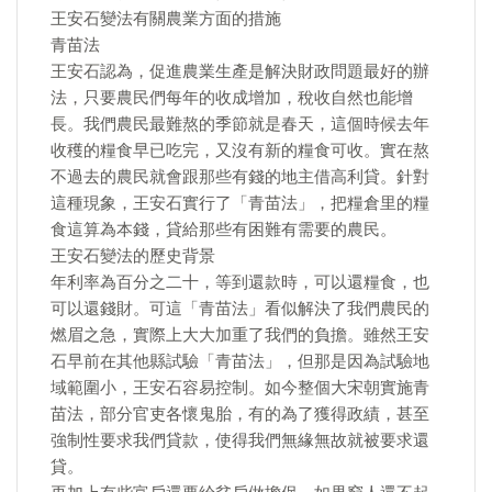
王安石變法有關農業方面的措施
青苗法
王安石認為，促進農業生產是解決財政問題最好的辦
法，只要農民們每年的收成增加，稅收自然也能增
長。我們農民最難熬的季節就是春天，這個時候去年
收穫的糧食早已吃完，又沒有新的糧食可收。實在熬
不過去的農民就會跟那些有錢的地主借高利貸。針對
這種現象，王安石實行了「青苗法」，把糧倉里的糧
食這算為本錢，貸給那些有困難有需要的農民。
王安石變法的歷史背景
年利率為百分之二十，等到還款時，可以還糧食，也
可以還錢財。可這「青苗法」看似解決了我們農民的
燃眉之急，實際上大大加重了我們的負擔。雖然王安
石早前在其他縣試驗「青苗法」，但那是因為試驗地
域範圍小，王安石容易控制。如今整個大宋朝實施青
苗法，部分官吏各懷鬼胎，有的為了獲得政績，甚至
強制性要求我們貸款，使得我們無緣無故就被要求還
貸。