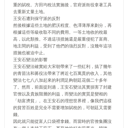
重的賦稅。方田均稅法實施後，官府派衙役拿著工具
去重新丈量土地。
王安石遭到保守派的反對
然後根據這些土地的肥沃程度、色澤薄厚來劃分，再
根據這些等級收取不同的費用。一等土地收的稅最
高，以此類推。不過這項措施還是嚴重侵犯了富商、
地主間的利益，受到了他們的強烈反對，沒幾年這項
措施也被迫中止。
王安石變法的影響
王安石變法確實給大宋朝帶來了一些紅利，搞了幾年
的青苗法和募役法帶來了將近七百萬貫的收入，其他
變法七七八八加起來的利潤足夠朝廷花個二十多年
了。然而，前面提到過，王安石變法其實損害了封建
官僚以及貴族階層的利益，而變法的實質是變相的
「劫富濟貧」。在王安石的理想世界裡，像我們這樣
的貧苦百姓是完全不需要增加賦稅的，可朝廷又需要
錢。
因此就只能從富人口袋裡拿錢。而當時的官僚集團沒