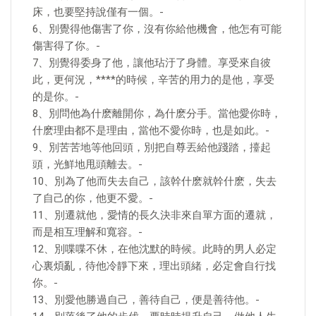
床，也要堅持說僅有一個。-
6、別覺得他傷害了你，沒有你給他機會，他怎有可能
傷害得了你。-
7、別覺得委身了他，讓他玷汙了身體。享受來自彼
此，更何況，****的時候，辛苦的用力的是他，享受
的是你。-
8、別問他為什麽離開你，為什麽分手。當他愛你時，
什麽理由都不是理由，當他不愛你時，也是如此。-
9、別苦苦地等他回頭，別把自尊丟給他踐踏，擡起
頭，光鮮地甩頭離去。-
10、別為了他而失去自己，該幹什麽就幹什麽，失去
了自己的你，他更不愛。-
11、別遷就他，愛情的長久決非來自單方面的遷就，
而是相互理解和寬容。-
12、別喋喋不休，在他沈默的時候。此時的男人必定
心裏煩亂，待他冷靜下來，理出頭緒，必定會自行找
你。-
13、別愛他勝過自己，善待自己，便是善待他。-