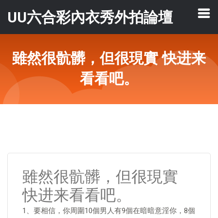
UU六合彩內衣秀外拍論壇
雖然很骯髒，但很現實 快进来
看看吧。
雖然很骯髒，但很現實
快进来看看吧。
1、要相信，你周圍10個男人有9個在暗暗意淫你，8個