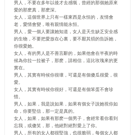
男人，不要在多年以後才去感慨，曾經的那個她原來
愛的那麽真，那麽深。
女人，這個世界上只有一樣東西是永恒的，友情會
老，愛情會變，唯有親情能永恒。
男人，愛一個人要讓她知道，女人是天生缺乏安全感
的生物，不要把愛放在心裏，要不厭其煩的告訴她，
你很愛她。
女人，有的男人是不善言辭的，如果他會在半夜的時
候為你拉一拉被子，那麽，請相信，這比玫瑰來的更
實在。
男人，其實有時候你很壞，可還是有個傻瓜很愛，很
愛。
女人，其實有時候你很好，可還是有個笨蛋不會珍
惜。
男人，如果，我是說如果，如果有個女子說她視你如
命，你要堅信，那一定是真的。
女人，如果，如果有那麽一個男子，會經常看你看到
忘我，或傻笑，那，他絕對絕對愛上了你。
男人，所有的女人都很堅強，也很脆弱，每個女人都