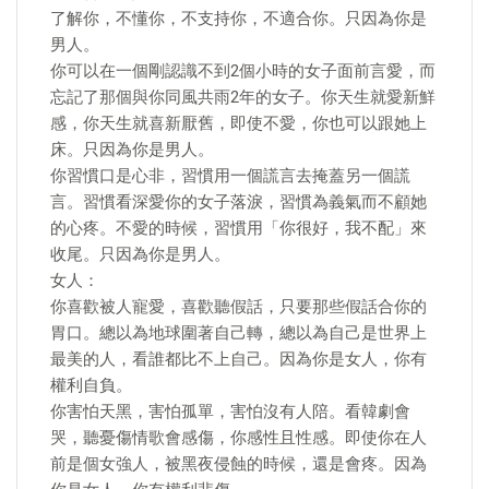
了解你，不懂你，不支持你，不適合你。只因為你是
男人。
你可以在一個剛認識不到2個小時的女子面前言愛，而
忘記了那個與你同風共雨2年的女子。你天生就愛新鮮
感，你天生就喜新厭舊，即使不愛，你也可以跟她上
床。只因為你是男人。
你習慣口是心非，習慣用一個謊言去掩蓋另一個謊
言。習慣看深愛你的女子落淚，習慣為義氣而不顧她
的心疼。不愛的時候，習慣用「你很好，我不配」來
收尾。只因為你是男人。
女人：
你喜歡被人寵愛，喜歡聽假話，只要那些假話合你的
胃口。總以為地球圍著自己轉，總以為自己是世界上
最美的人，看誰都比不上自己。因為你是女人，你有
權利自負。
你害怕天黑，害怕孤單，害怕沒有人陪。看韓劇會
哭，聽憂傷情歌會感傷，你感性且性感。即使你在人
前是個女強人，被黑夜侵蝕的時候，還是會疼。因為