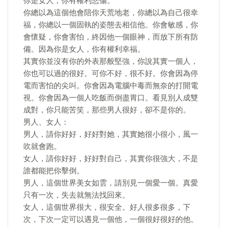
你是女人，你有權利悲傷。
你總以為這個他會陪你天荒地老，你總以為自己很幸
福，你總以一個固執的姿態去相信他。你會敏感，你
會懷疑，你會害怕，終因他一個眼神，而放下所有防
備。因為你是女人，你有權利幸福。
其實你並沒有你的外表那般堅強，你說其實一個人，
你也可以過的很好。可你不好，很不好。你會因為停
電而害怕的尖叫。你會因為電腦中毒而無奈的打開電
視。你會因為一個人吃飯而倒盡胃口。看見別人成雙
成對，你只能苦笑，那些男人很好，卻不是你的。
男人、女人：
男人，請你好好，好好對她，其實她很小很小，風一
吹就會跑。
女人，請你好好，好好對自己，其實你很強大，不是
誰都能把你擊倒。
男人，這個世界美女如雲，請別見一個愛一個。真愛
只有一次，失去就無法找回來。
女人，這個世界很大，很安全。好人很多很多，下
次，下次一定可以遇見一個他，一個很好很好的他。