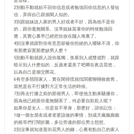
是這樣。
2別動不動就給不回你信息或者勉強回你信息的人發短
信，弄得自己跟個閑人似的。
3別跟姐妹說人家的男人好或者不好，因為他不是你
的，跟你毫無關系。沒準姐妹當著你的時候勉強回
應，其實心裏早已經把你放在賤人堆裏了。
4別沒事就跟對你有意思卻被你拒絕的人曖昧不清，你
有那麽寂寞那麽缺男人麽？
5別動不動就跟人說你孤獨，羨慕別人成雙成對，就跟
暗示別人什麽似的，反過來還美了吧唧在夜店晃悠，
以為自己是個交際花。
6有空多陪陪家人，實在閑得慌就找閨蜜聊聊敘敘舊，
當然是在不打擾對方正常生活的時候。
7別再去打擾之前的那個男人，即使他主動來騷擾你，
因為他已經跟你毫無關系了，何必要自欺欺人呢？
如果你是女人，但是並不單身，那麽好，請你記住：
1做一個女朋友或者老婆該做的事情，別成天瘋瘋癲癲
的根哥們打鬧折騰，多位旁邊的那位男士想想。
2別沒事就知道逛街花男人的錢，心裏有點自己的家人