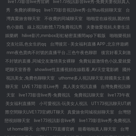
live173影音live秀官網
live173視訊影音live秀-免費夫妻視頻真人
秀
免費的裸聊qq
live173影音視訊live秀-台灣uu視頻聊天室
台
灣真愛旅舍聊天室
不收費的同城聊天室
啪啪堂在線視頻,麗的情
色小遊戲
線上視訊軟體,173免費視訊秀
夫妻做愛視頻,夫妻生活
娛樂網
hilive影片,mmbox彩虹秘密直播間app下載版
啪啪樂視頻
交友社區,色女生的qq
台灣後宮 - 美女福利直播 APP ,北京伴遊網
mm夜色賣肉不封號的直播平台 ,三色午夜色聊群
後宮好看又刺激
不封號的直播 ,同城交友激情美女裸聊
免費短篇激情色小說,愛就愛
吧聊天室香香
showlive性直播視頻在線觀看 ,AV天堂電影網
國外
視訊美女 ,免費色聊聊天室
uthome多人視訊聊天室,韓國美女主播
聊天室
LIVE 173影音Live秀
真人美女視訊直播
台灣免費視訊聊
天室
live173影音live秀-免費視訊
免費視訊聊天室
live173午夜
美女福利直播間
小可愛視訊-玩美女人視訊
UT173視訊聊天UT網
際空間聊天LIVE173官網UT聊天
真愛旅舍同城視頻聊天室
台灣戀
戀視頻聊天室
live173視訊影音live秀
live173影音live秀-免費視訊
ut home聊天
台灣UT173直播官網
能看啪啪真人聊天室
台灣