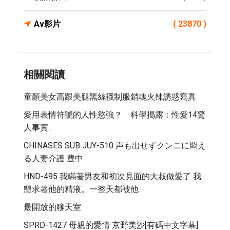
Av影片
( 23870 )
相關閱讀
童顏美女高跟美腿黑絲襪制服銷魂火辣誘惑寫真
愛用表情符號的人性慾強？ 科學揭露：性愛14驚
人事實..
CHINASES SUB JUY-510 声も出せずクンニに悶え
る人妻介護 豊中
HND-495 我瞞著男友和初次見面的大叔做愛了 我
懇求著他的精液。一整天都被他
最開放的聊天室
SPRD-1427 母親的愛情 京野美沙[有碼中文字幕]