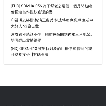
[FHD] SDMUA-056 為了幫老公還債一個月間被絶
倫極道當作性欲處理的妻
印質明老搭檔 想演工農兵 卻成特務專業戶 生活中
大好人 92歲去世
皮衣妹性感遮不住！胸前拉鍊開到神祕三角地帶...
雙乳彈出震撼視覺
(HD) OKSN-313 被出軌對象的巨根俘虜 懦弱的我
什麼都接受…[有碼高清