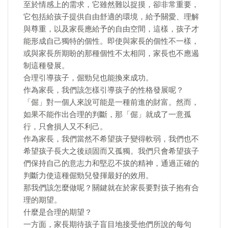
至於情感上的需求，它雖然難以捉摸，卻非常重要，
它包括給孩子提供自由舒適的環境，給予關愛、理解
與尊重，以及家長應給予的自由空間，這樣，孩子才
能形成自己獨特的個性。即使與家長的個性不一樣，
或與家長所期盼的那種個性不太相同，家長也不應遏
制這種發展。
合理引導孩子，倔勁兒也能換來成功。
作為家長，我們該怎樣引導孩子的性格發展呢？
「倔」對一個人來說可能是一種前進的財富。然而，
如果不能作出合理的判斷，那「倔」就成了一意孤
行，只會損人又不利己。
作為家長，我們當然不希望孩子變得軟弱，我們也不
希望孩子長大之後頑固而又孤獨。我們只會希望孩子
們保持自己的意志力和堅忍不拔的精神，通過正確的
判斷力使這種倔勁兒發揮最好的效用。
那我們該怎麼做呢？關鍵就在於家長要對孩子抱有合
理的期望。
什麼是合理的期望？
一方面，家長期待孩子盲目地接受他們所說的每句