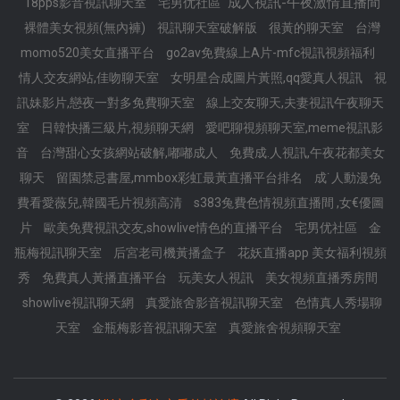
成人視訊-午夜激情直播間
18pps影音視訊聊天室
宅男优社區
裸體美女視頻(無內褲)
視訊聊天室破解版
很黃的聊天室
台灣
momo520美女直播平台
go2av免費線上A片-mfc視訊視頻福利
情人交友網站,佳吻聊天室
女明星合成圖片黃照,qq愛真人視訊
視
訊妹影片,戀夜一對多免費聊天室
線上交友聊天,夫妻視訊午夜聊天
室
日韓快播三級片,視頻聊天網
愛吧聊視頻聊天室,meme視訊影
音
台灣甜心女孩網站破解,嘟嘟成人
免費成.人視訊,午夜花都美女
聊天
留園禁忌書屋,mmbox彩虹最黃直播平台排名
成˙人動漫免
費看愛薇兒,韓國毛片視頻高清
s383兔費色情視頻直播間 ,女€優圖
片
歐美免費視訊交友,showlive情色的直播平台
宅男优社區
金
瓶梅視訊聊天室
后宮老司機黃播盒子
花妖直播app 美女福利視頻
秀
免費真人黃播直播平台
玩美女人視訊
美女視頻直播秀房間
showlive視訊聊天網
真愛旅舍影音視訊聊天室
色情真人秀場聊
天室
金瓶梅影音視訊聊天室
真愛旅舍視頻聊天室