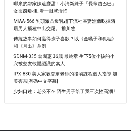
哪來的鄰家妹這麼甜！小清新妹子「長輩凶巴巴」
女友感爆棚...看一眼就淪陷
MIAA-566 乳頭激凸爆乳超下流社區妻漁獵吃掉隣
居男人播種中出交尾。 推川悠
傳統故事如何贏得孩子喜歡？以《金嗓子和狐狸》
和《月出》為例
SDNM-335 倉園惠 36歳 最終章 生下5位小孩的小
穴被交友軟體認識的素人
IPX-830 美人家教杏奈老師的接吻課程個人指導 加
美杏奈[有碼中文字幕]
少妇口述：老公不在 陌生男子给了我三次性高潮 !