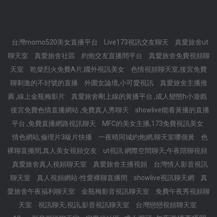
台灣momo520美女直播平台
Live173視訊交友聊天
真愛旅舍ut
聊天室
真愛旅舍社區
約炮交友直播間平台
真愛旅舍免費視頻聊
天室
乾柴烈火免費A片,國外視訊美女
色情視頻聊天室,後宮免費
聊刺激的不封號的直播
外圍女論壇,小可愛視訊
真愛旅舍主播推
薦 ,線上金瓶梅影片
真愛旅舍剛上線的黃播平台 ,成人變態h小遊戲
後宮免費色情直播網站 ,免費真人秀聊天
showlive能看黃播的直播
平台 ,免費直播網路視訊聊天
MFC的美女主播,173免費視訊美女
情色網站,倫理片3級片快播
一夜晴同城約炮網,聊天室哪個黃
色
裸聊直播間,真人美女視頻交友
ut視訊 網際空間聊天,午夜陪聊視頻
真愛旅舍真人視頻聊天室
真愛旅舍主播視頻
台灣情人影音視訊
聊天室
真人視頻網站-性愛裸聊直播間
showlive視訊聊天網
真
愛旅舍午夜福利聊天室
金瓶梅影音視訊聊天室
免費午夜秀視頻聊
天室
視訊聊天,視訊,影音視訊聊天室
台灣戀戀視頻聊天室