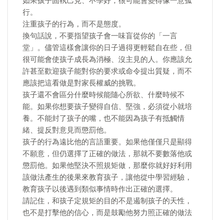
如果孩子固執己見、不學好，很可能會變得像一意孤
行。
注重孩子的行為，而不是態度。
換句話說，不要指望孩子會一味盲從你的「一言
堂」。儘管這樣會讓你的日子過得更輕鬆自在些，但
很可能會使孩子成長為消極、沒主見的人。你應該允
許甚至歡迎孩子能對你的要求或命令提出質疑，而不
應該把這看做是對家長權威的挑戰。
孩子還不會區分什麼時候能隨心所欲、什麼時候不
能。如果你想要孩子變得自信、堅強，必須從小就培
養。不能封了孩子的嘴，也不能因為孩子有抵觸情
緒、提反對意見而懲罰他。
孩子的行為遠比他的言語重要。如果他僅僅只是顯得
不願意，但仍選擇了正確的做法，那就不要數落他或
懲罰他。如果他堅決不照規矩做，那麼你就好好利用
該做法產生的後果來教育孩子，讓他從中學習經驗，
教育孩子以後遇到類似事情時作出正確的選擇。
請記住，和孩子定規矩的目的不是遏制孩子的天性，
也不是打擊他的信心，而是鼓勵他努力照正確的做法