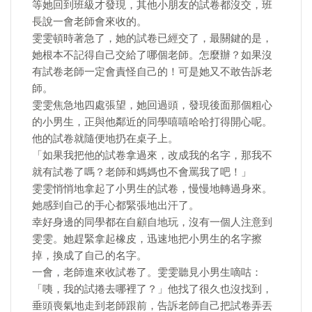
等她回到班級才發現，其他小朋友的試卷都沒交，班
長說一會老師會來收的。
雯雯頓時著急了，她的試卷已經交了，最關鍵的是，
她根本不記得自己交給了哪個老師。怎麼辦？如果沒
有試卷老師一定會責怪自己的！可是她又不敢告訴老
師。
雯雯焦急地四處張望，她回過頭，發現後面那個粗心
的小男生，正與他鄰近的同學嘻嘻哈哈打得開心呢。
他的試卷就隨便地扔在桌子上。
「如果我把他的試卷拿過來，改成我的名字，那我不
就有試卷了嗎？老師和媽媽也不會罵我了吧！」
雯雯悄悄地拿起了小男生的試卷，慢慢地轉過身來。
她感到自己的手心都緊張地出汗了。
幸好身邊的同學都在自顧自地玩，沒有一個人注意到
雯雯。她趕緊拿起橡皮，迅速地把小男生的名字擦
掉，換成了自己的名字。
一會，老師進來收試卷了。雯雯聽見小男生嘀咕：
「咦，我的試捲去哪裡了？」他找了很久也沒找到，
垂頭喪氣地走到老師跟前，告訴老師自己把試卷弄丟