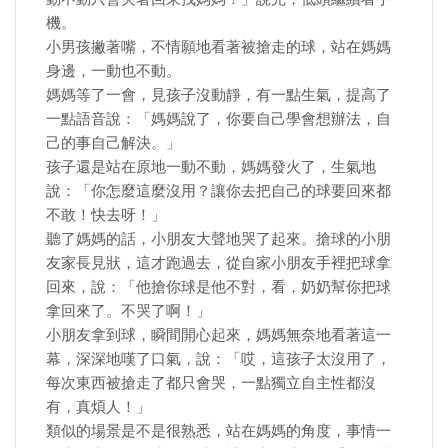
機。
小男孩撇著嘴，不情願地看著被搶走的球，站在媽媽
身邊，一動也不動。
媽媽等了一會，見孩子沒動靜，有一點生氣，提高了
一點語音說：「媽媽說了，你要自己學會想辦法，自
己的事自己解決。」
孩子還是站在原地一動不動，媽媽發火了，生氣地
說：「你怎麼這麼沒用？讓你去把自己的球要回來都
不敢！快去呀！」
聽了媽媽的話，小朋友大聲地哭了起來。搶球的小朋
友家長見狀，這才跑過去，從自家小朋友手裡把球拿
回來，說：「他搶你球是他不對，看，奶奶幫你把球
拿回來了。不哭了啊！」
小朋友拿到球，瞬間開心起來，媽媽無奈地看著這一
幕，深深地嘆了口氣，說：「哎，這孩子太沒用了，
每次東西被搶走了都只會哭，一點獨立自主性都沒
有，真煩人！」
類似的場景是不是很熟悉，站在媽媽的角度，事情一