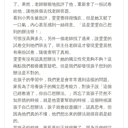
了。果然，老師狠狠地批評了他，重新拿了一份試卷
給他，讓他挨個去找老師答題。
看到小男生被批評，雯雯覺得很愧疚，但是她又鬆了
一口氣，內心甚至感到一絲得意。「這是雯雯自己想
到的辦法呀！」
可惜沒高興多久，另外一個老師找了過來，說雯雯的
試卷交到他們班去了。班主任老師這才發現雯雯居然
有兩份試卷，隨後查明了真相。
雯雯有沒有認真想辦法？她的獨立性究竟夠不夠？這
兩點我們都毋庸置疑吧。但是我們卻發現孩子想到的
辦法是不對的。
在孩子的學習中，我們更是會常常遇到這樣的問題。
家長為了培養孩子的獨立思考能力，對孩子說「這個
已經教過了，你自己想辦法。」而忘了當孩子茫然不
知所措的時候，就是他需要幫助的時候，這個時候讓
孩子自己想辦法，孩子就會絞盡腦汁，認真思考。但
因為他們真的不懂，他們想出來的辦法就很容易是錯
的。
當孩子犯錯後，家長再糾正就很難了。因為這個錯誤