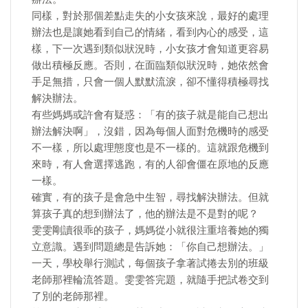
同樣，對於那個差點走失的小女孩來說，最好的處理
辦法也是讓她看到自己的情緒，看到內心的感受，這
樣，下一次遇到類似狀況時，小女孩才會知道更容易
做出積極反應。否則，在面臨類似狀況時，她依然會
手足無措，只會一個人默默流淚，卻不懂得積極尋找
解決辦法。
有些媽媽或許會有疑惑：「有的孩子就是能自己想出
辦法解決啊」，沒錯，因為每個人面對危機時的感受
不一樣，所以處理態度也是不一樣的。這就跟危機到
來時，有人會選擇逃跑，有的人卻會僵在原地的反應
一樣。
確實，有的孩子是會急中生智，尋找解決辦法。但就
算孩子真的想到辦法了，他的辦法是不是對的呢？
雯雯剛讀很乖的孩子，媽媽從小就很注重培養她的獨
立意識。遇到問題總是告訴她：「你自己想辦法。」
一天，學校舉行測試，每個孩子拿著試捲去別的班級
老師那裡輪流答題。雯雯答完題，就隨手把試卷交到
了別的老師那裡。