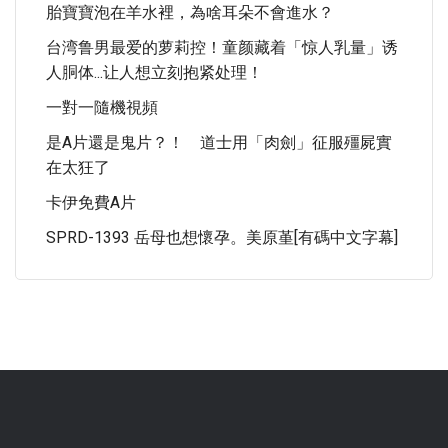
胎寶寶泡在羊水裡，為啥耳朵不會進水？
台湾鲁男最爱的萝莉控！童颜藏着「惊人乳量」诱
人胴体...让人想立刻抱紧处理！
一對一隨機視頻
是A片還是鬼片？！ 道士用「肉劍」征服殭屍實
在太狂了
卡伊免費A片
SPRD-1393 岳母也想懷孕。美原堇[有碼中文字幕]