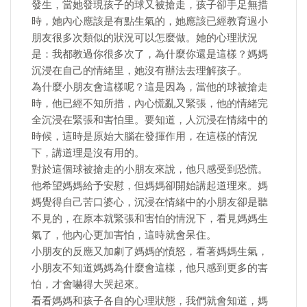
發生，當她發現孩子的球又被搶走，孩子卻手足無措
時，她內心應該是有點生氣的，她應該已經教育過小
朋友很多次類似的狀況可以怎麼做。她的心理狀況
是：我都教過你很多次了，為什麼你還是這樣？媽媽
沉浸在自己的情緒里，她沒有辦法去理解孩子。
為什麼小朋友會這樣呢？這是因為，當他的球被搶走
時，他已經不知所措，內心慌亂又緊張，他的情緒完
全沉浸在緊張和害怕里。要知道，人沉浸在情緒中的
時候，這時是原始大腦在發揮作用，在這樣的情況
下，講道理是沒有用的。
對於這個球被搶走的小朋友來說，他只感受到恐慌。
他希望媽媽給予安慰，但媽媽卻開始講起道理來。媽
媽覺得自己苦口婆心，沉浸在情緒中的小朋友卻是聽
不見的，在原本就緊張和害怕的情況下，看見媽媽生
氣了，他內心更加害怕，這時就會呆住。
小朋友的反應又加劇了媽媽的憤怒，看著媽媽生氣，
小朋友不知道媽媽為什麼會這樣，他只感到更多的害
怕，才會嚇得大哭起來。
看看媽媽和孩子各自的心理狀態，我們就會知道，媽