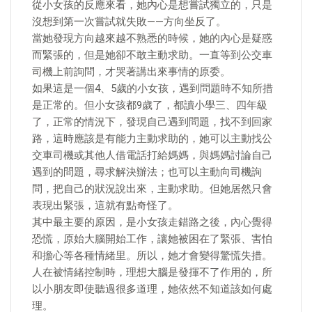
從小女孩的反應來看，她內心是想嘗試獨立的，只是
沒想到第一次嘗試就失敗——方向坐反了。
當她發現方向越來越不熟悉的時候，她的內心是疑惑
而緊張的，但是她卻不敢主動求助。一直等到公交車
司機上前詢問，才哭著講出來事情的原委。
如果這是一個4、5歲的小女孩，遇到問題時不知所措
是正常的。但小女孩都9歲了，都讀小學三、四年級
了，正常的情況下，發現自己遇到問題，找不到回家
路，這時應該是有能力主動求助的，她可以主動找公
交車司機或其他人借電話打給媽媽，與媽媽討論自己
遇到的問題，尋求解決辦法；也可以主動向司機詢
問，把自己的狀況說出來，主動求助。但她居然只會
表現出緊張，這就有點奇怪了。
其中最主要的原因，是小女孩走錯路之後，內心覺得
恐慌，原始大腦開始工作，讓她被困在了緊張、害怕
和擔心等各種情緒里。所以，她才會變得驚慌失措。
人在被情緒控制時，理想大腦是發揮不了作用的，所
以小朋友即使聽過很多道理，她依然不知道該如何處
理。