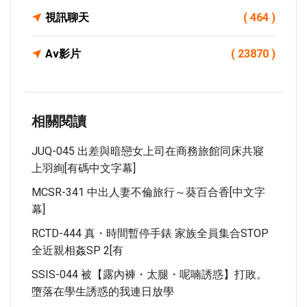
視訊聊天
( 464 )
Av影片
( 23870 )
相關閱讀
JUQ-045 出差與暗戀女上司在商務旅館同床共寢
上羽絢[有碼中文字幕]
MCSR-341 中出人妻不倫旅行～葵百合香[中文字
幕]
RCTD-444 真・時間暫停手錶 家族全員集合STOP
全近親相姦SP 2[有
SSIS-044 被【露內褲・太腿・呢喃誘惑】打敗。
墮落在學生誘惑的我連日放學