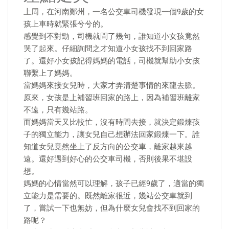
上周，在河南鄭州，一名公交車司機發現一個9歲的女
孩上車時就緊張兮兮的。
感覺到不對勁，司機就問了幾句，誰知道小女孩竟然
哭了起來。仔細詢問之才知道小女孩找不到回家路
了。還好小女孩記得媽媽的電話，司機就幫助小女孩
聯繫上了媽媽。
當媽媽來接女兒時，大家才弄清楚事情的來龍去脈。
原來，女孩是上補習班回家的路上，因為補習班離家
不遠，只有幾站路。
而媽媽當天又比較忙，沒有時間去接，就決定鍛煉孩
子的獨立能力，讓女兒自己想辦法回家鍛煉一下。誰
知道女兒竟然坐上了反方向的公交車，離家越來越
遠。還好遇到好心的公交車司機，否則後果不堪設
想。
媽媽的心情當然可以理解，孩子已經9歲了，適當的獨
立能力是需要的。既然離家很近，幾站公交車就到
了，嘗試一下也無妨，但為什麼女兒會找不到回家的
路呢？