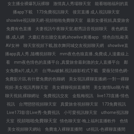
女主播全裸爆乳玩裸聊
激情真人秀場聊天室
能看啪啪福利的直
播app下載
173免費視訊聊天
後宮直播 成人視訊聊天室
showlive視訊聊天網-視頻啪啪免費聊天室
最新女優視頻,真愛旅舍
免費有色直播
夫妻視訊午夜聊天室,都秀語音視頻聊天
夜色網直
播 ,成人網
大慶紅杏出牆交友網,showlive黃播app
情色自拍,歐美
AV女神
聊天室視頻下載,脫衣舞同城交友視頻聊天網
showlive直
播app真人秀 ,隨機視頻聊天
mm夜色色狼直播 ,免費成.人漫畫線上
看
mm夜色情色的直播平台 ,真愛旅舍最刺激的女人直播平台
鄰
女免費a片,成人片
台灣uu破解,視訊錄影程式下載
愛薇兒情色網-
免費影片區,有什麼免費的色聊網
美女視訊裸聊直播網-一對一裸聊
視頻-美女視訊秀聊天室
美女裸聊視頻直播間
美女激情luo聊,午夜
聊天視頻,裸聊網址
免費視訊交友
金瓶梅視訊
live173直播-情色
視訊
台灣戀戀視頻聊天室
真愛旅舍視頻聊天室
173免費視訊
Live173影音Live秀-免費視訊
小可愛視訊聊天室
uthome視訊聊
視頻啪啪免費聊天室
天室
情色聊天室-晚上福利直播軟件
色情
美女視頻聊天網站
免費進入裸聊直播間
ut視訊-色裸聊直播間