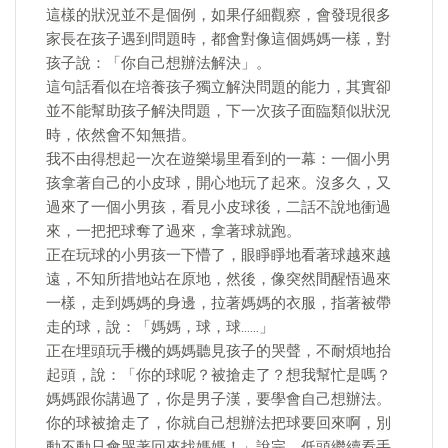
這樣的狀況並不是個例，如果仔細觀察，會發現很多
家長在孩子遇到問題時，都會對像這個媽媽一樣，對
孩子說：「你自己想辦法解決」。
這句話看似在培養孩子獨立解決問題的能力，其實卻
並不能幫助孩子解決問題，下一次孩子面臨類似狀況
時，依然會不知無措。
我不由得想起一次在遊樂場里看到的一幕：一個小男
孩拿著自己的小皮球，開心地玩了起來。沒多久，又
過來了一個小男孩，看見小皮球後，二話不說地衝過
來，一把把球奪了過來，拿著球就跑。
正在玩球的小男孩一下懵了，眼睜睜地看著球越來越
遠，不知所措地站在原地，然後，像突然間醒悟過來
一樣，走到媽媽的身邊，拉著媽媽的衣服，指著被帶
走的球，說：「媽媽，球，球……」
正在埋頭玩手機的媽媽聽見孩子的哭聲，不耐煩地抬
起頭，說：「你的球呢？被搶走了？想我幫忙是嗎？
媽媽跟你講過了，你是男子漢，要學會自己想辦法。
你的球被搶走了，你就自己想辦法把球要回來啊，別
動不動只會哭著回來找媽媽！」說完，低頭繼續看手