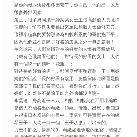
是你的就取決於很多因素了，你自己，他自己，以及
很多外部因素……
第三，很多男同胞一聽某某女士主張高顏值大長腿擇
偶觀的，忙不迭失要跳出來罵以貌取人太膚淺云云。
這裡小編真的要替那些為相貌所累的帥哥們抱不平，
因為他們並不是除了好看的皮囊之外一無是處啊！
長久以來，人們習慣對長的好看的人懷有某種偏見
（戴有色眼鏡看他們），對待長的好看的女士，人們
有一個統一的稱呼「花瓶」；
對待長的好看的男士，那態度就更整齊劃一了，用媽
媽們的話說「長的好看有啥用，臉能當飯吃啊還是能
當錢使？長的好看有啥用，要對你好才行」。額，媽
媽們，帥哥並不是除了帥之外啥都沒有啊~
李雲迪，身高近一米八，相貌…相貌實在不用小編吹，
是個人都能看出的精緻、帥氣、優雅、出眾，要知道
在很多日本粉絲的心目中，李雲迪可是實實在在的鋼
琴王子，人均一口一個「王子さま」叫出來的。
力宏不帥么，身高180、精緻如雕琢般的五官，關鍵是