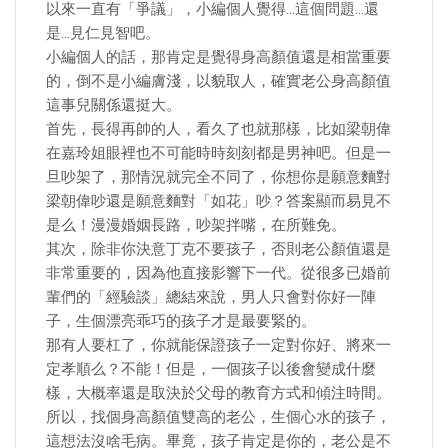
以來一直有「爭議」，小編個人覺得…這個問題…還
是…見仁見智吧。
小編個人的話，那肯定是覺得身高顏值還是相當重要
的，倒不是小編膚淺，以貌取人，確實老公身高顏值
這事兒關係還挺大。
首先，長得再帥的人，看久了也就那樣，比如梁朝偉
在嘉玲姐眼裡也不可能時時刻刻都是男神吧。但是一
旦吵架了，那情況就完全不同了，你想你是願意麵對
梁朝偉吵還是願意麵對「如花」吵？答案顯而易見不
是么！漫漫婚姻長路，吵架拌嘴，在所難免。
其次，除非你決意丁克不要孩子，否則老公顏值還是
非常重要的，因為他直接影響下一代。從很多已婚前
輩們的「經驗談」總結來說，男人只會對你好一陣
子，生個漂亮乖巧的孩子才是最要緊的。
那有人要杠了，你就能保證孩子一定對你好、將來一
定孝順么？不能！但是，一個孩子以後會變成什麼
樣，大概率還是取決於父母的教育方式和傾注時間。
所以，找個身高顏值雙高的老公，生個心水的孩子，
這想法沒啥毛病。畢竟，孩子肯定是你的，老公是不