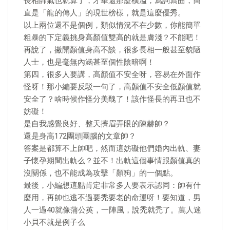
長相帥氣也就算了，才華還那麼橫溢，寫詞寫曲，簡
直是「龍的傳人」的現世榜樣，就是這麼優秀。
以上兩位還不是個例，類似情況不在少數，你能簡單
粗暴的下定義挑身高顏值雙高的就是膚淺？不能吧！
再說了，撇開顏值身高不談，很多長相一般甚至貌陋
人士，也是毫無內涵甚至個性陰暗啊！
第四，很多人要講，高顏值不安全呀，容易在外面作
怪呀！那小編要反駁一句了，高顏值不安全低顏值就
安全了？啥時候作怪分美醜了！該作怪長的再丑也不
妨礙！
是自我感覺良好、整天擠眉弄眼的陳赫帥？
還是身高172團頭團腦的文章帥？
答案是都算不上帥吧，然而這妨礙他們婚內出軌、妻
子懷孕期間出軌么？並不！出軌這個事情跟顏值真的
沒關係，也不能成為攻擊「顏狗」的一個點。
最後，小編想這點肯定非常多人要表示認同：帥有什
麼用，再帥也逃不過要禿要老的命運呀！要知道，男
人一過40就像蒲公英，一陣風，說禿就禿了。萬人迷
小貝不就是例子么