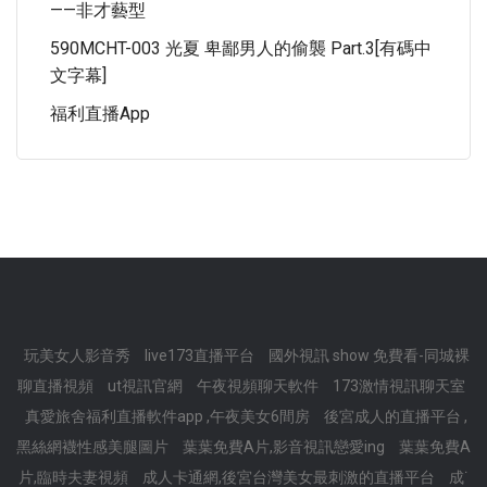
——非才藝型
590MCHT-003 光夏 卑鄙男人的偷襲 Part.3[有碼中
文字幕]
福利直播app
玩美女人影音秀
live173直播平台
國外視訊 show 免費看-同城裸
聊直播視頻
ut視訊官網
午夜視頻聊天軟件
173激情視訊聊天室
真愛旅舍福利直播軟件app ,午夜美女6間房
後宮成人的直播平台 ,
黑絲網襪性感美腿圖片
葉葉免費A片,影音視訊戀愛ing
葉葉免費A
片,臨時夫妻視頻
成人卡通網,後宮台灣美女最刺激的直播平台
成˙