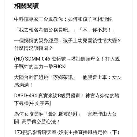
相關閱讀
中科院專家王金鳳教你：如何和孩子互相理解
「我去報名考個公務員吧。」「不，你不想！」
一個媽媽的親身經歷：孩子上幼兒園後性情大變？
什麼情況該轉園？
(HD) SDMM-046 魔鏡號～搭訕街頭母女！打入親
子羈絆的全力一擊FUCK
大陸台幹群組跳「家鄉茶訊」 他興奮上車：女友
感滿滿！
DASD-484 真實來訪B級男優家！神宮寺奈緒的胯
下尋棒[中文字幕]
為何女孩嘿咻「最討厭被顏射」 害羞理由大公
開...高手傳必勝心法！
173視訊影音聊天室-娛樂主播直播風格定位（下）