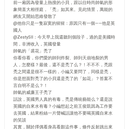
前一廂因為發量上熱搜的小貝，跟以往時尚帥氣的形
象簡直大相徑庭，「禿」如其來。見此情景，萬能的
網友又開始思維發散了
@他你只是一隻寂寞的猩猩：原因只有一個——他是英
國人
@ZestySII：今天早上我還聽到個段子，過的是美國時
間，非洲收入，英國發量
帥氣的「裘花」禿了
你看你看，你們愛的帥到炸裂、帥到天崩地裂的男
人，怎麼樣？最後，還不是禿了么？！不不不，禿跟
禿之間還是很不一樣的，小編又要問了，同樣是禿，
你是想面對禿了的小貝還是禿了的「如花」？答案不
言自明不是么？！
帥氣的威廉王子禿了
話說，英國男人真的有毒，禿是傳統藝能么？還是說
英國的自來水有毒？小編想起之前王俊凱因為工作要
去英國，結果粉絲一片聲喊話讓他不要喝英國自來水
的笑談
其實，關於擇偶看身高看顏這件事，條件反射跳出來