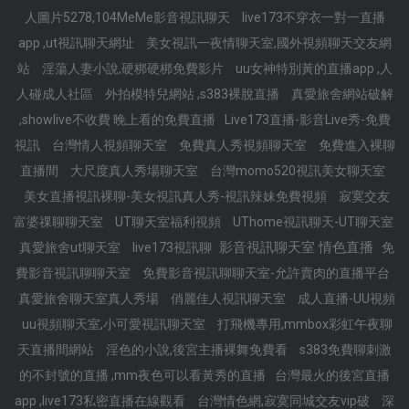
人圖片5278,104MeMe影音視訊聊天
live173不穿衣一對一直播
app ,ut視訊聊天網址
美女視訊一夜情聊天室,國外視頻聊天交友網
站
淫蕩人妻小說,硬梆硬梆免費影片
uu女神特別黃的直播app ,人
人碰成人社區
外拍模特兒網站 ,s383裸脫直播
真愛旅舍網站破解
,showlive不收費 晚上看的免費直播
Live173直播-影音Live秀-免費
視訊
台灣情人視頻聊天室
免費真人秀視頻聊天室
免費進入裸聊
直播間
大尺度真人秀場聊天室
台灣momo520視訊美女聊天室
美女直播視訊裸聊-美女視訊真人秀-視訊辣妹免費視頻
寂寞交友
富婆祼聊聊天室
UT聊天室福利視頻
UThome視訊聊天-UT聊天室
影音視訊聊天室 情色直播
真愛旅舍ut聊天室
live173視訊聊
免
費影音視訊聊聊天室
免費影音視訊聊聊天室-允許賣肉的直播平台
真愛旅舍聊天室真人秀場
俏麗佳人視訊聊天室
成人直播-UU視頻
uu視頻聊天室,小可愛視訊聊天室
打飛機專用,mmbox彩虹午夜聊
天直播間網站
淫色的小說,後宮主播裸舞免費看
s383免費聊刺激
的不封號的直播 ,mm夜色可以看黃秀的直播
台灣最火的後宮直播
app ,live173私密直播在線觀看
台灣情色網,寂寞同城交友vip破
深