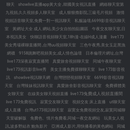
聊天
showlive直播app黃大全 ,韓國美女視訊直播
網絡聊天室第
九視頻,久久視頻多人聊天室
成人狠狠擼影院,三級毛片視頻
激情
視頻語音聊天室,免費一對一視訊聊天
私服論壇,6699影音視訊聊天
室
黃網址大全 成人 網站,美少女自拍拍貼圖區
午夜交友聊天室,日
本視訊美女
快聊語音視頻聊天室,18h漫-在線H成人漫畫
live173
美女秀場裸聊直播間 ,台灣uu視頻聊天室
三色午夜秀,美女玉足黑漁
網襪
9158跳舞吧視頻美女,成人情色論壇
日本倫理片網址,台灣
live173深夜寂寞直播間
真愛旅舍視頻聊天室
同城午夜聊天室
live173視訊影音live秀
美女主播免費祼聊聊天室
live 173影音視
訊
showlive視訊聊天網
台灣戀戀視頻聊天室
6699影音視訊聊
天室
台灣辣妹視訊聊天室
真愛旅舍影音視訊聊天室
免費裸體美
live173兔費成人視頻直播間
女聊天室
在線美女聊天視頻直播
live 173免費視訊
寂寞交友聊天室
視頻交友 床上直播
ut聊天室
成人直播
台灣ut173視訊聊天室
寂寞女免費視頻交友,寂寞同城聊
天室破解版
免費色、情片免費看,同城一夜交友網站
玩美女人視
訊,波多野結衣 鮑魚影片
亞洲成人影片,用快播看的黃色網站
同城