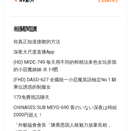
Av影片
( 23870 )
相關閱讀
你真正知道接吻的方法
深夜大尺度直播app
(HD) MIDE-749 每天用不同的榨精法來色女玩弄我
的小惡魔姊姊 水卜櫻[
(FHD) DASD-627 全國統一小惡魔英語檢定No.1 騎
乘位誘惑的制服女
173免費視訊聊天
CHINASES SUB MEYD-690 客のいない深夜は時給
2000円超え！
「外貌協會會長「陳喬恩因人格魅力放棄長相，