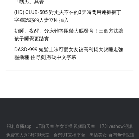
「醜男」真香
(HD) CLUB-585 對丈夫不在的3天時間用連褲襪丁
字褲誘惑的人妻立即插入
奶睡、夜醒、分床難等阻礙大腦發育！三個方法讓
孩子睡覺更踏實
DASD-999 短髮土味可愛女友被高利貸大叔睡走強
壓播種 佐野夏[有碼中文字幕
福利直播app
UT聊天室 美女直播 視頻聊天室
173liveshow視訊
免費真人秀視頻聊天室
台灣UT直播平台
黑絲美女-台灣色情視訊