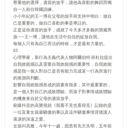
尊重他的選擇，適當的放手，讓他為喜歡的舞蹈而獨
自一人前往韓國訓練。
小小年紀的王一博在父母的放手與支持中明白：做自
己是重要的，做自己喜歡的事是專註的。
正是這份適當的放手，成就了今天多才多藝的寶藏男
孩——王一博，讓他在生活中自信的綻放自我。
每個人只有為自己而活的時候，才是最有力量的。
03
心理學家，新行為主義代表人物阿爾伯特·班杜拉提出
自我效能感以及需要自我效能感的重要性，自我效能
感是指一個人對自己是否有能力完成某一行為所進行
的推測與判斷。
影響自我效能感形成的因素有很多，其中最重要的，
是一個人對自己的成敗體驗。而孩子對事情成敗體驗
的機會來自於父母的適當放手。
刷爆抖音的高贊視頻《我看不見也看得見》記錄的是
一位盲童女孩最驕傲的事以及這件驕傲事情背後讓人
落淚的深遠之愛。
女孩叫高雅，今年十一歲，因患有先天失明，五年前