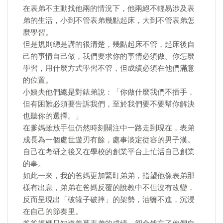
在表弟不主動找他兩的情況下，他兩絕不輕易涉及表
弟的生活，小到不管表弟幾點起床，大到不管表弟怎
麼學習。
但是規則總是講的很清楚，幾點起床不管，起床後自
己的事情自己做，我們要求你的事情必須做。你怎麼
學習，用什麼方式學習不管，但成績必須在他們滿意
的位置。
小姨夫他們總是對錶弟說：「你做什麼我們不插手，
但有困難必須要告訴我們，至於我們要不要幫你解決
也聽你的選擇。」
在爹媽雖放手但仍然時刻關注中一路走到現在，表弟
成長為一個處世遊刃有餘，處事淡定從容的男子漢。
自己在考研之後又在學校的創業平台上忙活自己創業
的事。
如此一來，我的爸媽更加緊盯弟弟，指望他像表弟那
樣有出息，弟弟在爸媽反覆的說教中不但沒有改變，
反而呈現出「破罐子破摔」的架勢，油鹽不進，沉浸
在自己的節奏里。