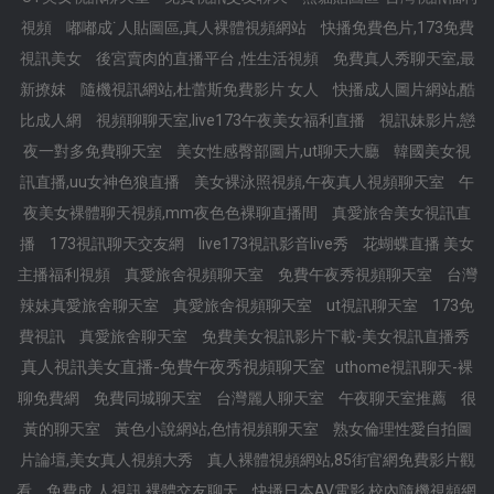
視頻
嘟嘟成˙人貼圖區,真人裸體視頻網站
快播免費色片,173免費
視訊美女
後宮賣肉的直播平台 ,性生活視頻
免費真人秀聊天室,最
新撩妺
隨機視訊網站,杜蕾斯免費影片 女人
快播成人圖片網站,酷
比成人網
視頻聊聊天室,live173午夜美女福利直播
視訊妹影片,戀
夜一對多免費聊天室
美女性感臀部圖片,ut聊天大廳
韓國美女視
訊直播,uu女神色狼直播
美女裸泳照視頻,午夜真人視頻聊天室
午
夜美女裸體聊天視頻,mm夜色色裸聊直播間
真愛旅舍美女視訊直
播
173視訊聊天交友網
live173視訊影音live秀
花蝴蝶直播 美女
主播福利視頻
真愛旅舍視頻聊天室
免費午夜秀視頻聊天室
台灣
辣妹真愛旅舍聊天室
真愛旅舍視頻聊天室
ut視訊聊天室
173免
費視訊
真愛旅舍聊天室
免費美女視訊影片下載-美女視訊直播秀
真人視訊美女直播-免費午夜秀視頻聊天室
uthome視訊聊天-裸
聊免費網
免費同城聊天室
台灣麗人聊天室
午夜聊天室推薦
很
黃的聊天室
黃色小說網站,色情視頻聊天室
熟女倫理性愛自拍圖
片論壇,美女真人視頻大秀
真人裸體視頻網站,85街官網免費影片觀
看
免費成.人視訊,裸體交友聊天
快播日本AV電影,校內隨機視頻網