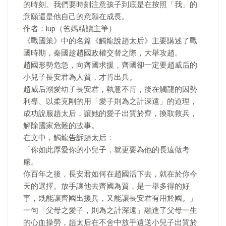
的時刻。我們要時刻注意孩子到底是在按照「我」的
意願還是他自己的意願在成長。
作者：lup（爸媽精讀主筆）
《戰國策》中的名篇《觸龍說趙太后》主要講述了戰
國時期，秦國趁趙國政權交替之際，大舉攻趙。
趙國形勢危急，向齊國求援，齊國卻一定要趙威后的
小兒子長安君為人質，才肯出兵。
趙威后溺愛幼子長安君，執意不肯，後在觸龍的因勢
利導、以柔克剛的用「愛子則為之計深遠」的道理，
成功說服趙太后，讓她的愛子出質於齊，換取救兵，
解除國家危難的故事。
在文中，觸龍告訴趙太后：
「你如此厚愛你的小兒子，就更要為他的長遠做考
慮。
你百年之後，長安君如何在趙國活下去，就在於你今
天的選擇。放手讓他去齊國為質，是一舉多得的好
事，既能讓齊國出援兵，又能讓長安君有用於國。」
一句「父母之愛子，則為之計深遠」融進了父母一生
的心血操勞，趙太后在不舍中放手遠送小兒子出質於