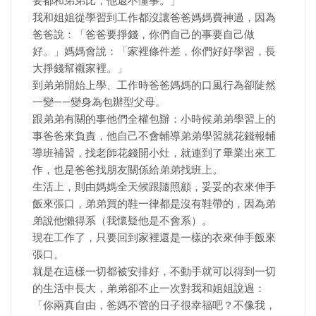
要都和弟弟比，他還不懂事。」
我和姐姐從學習到工作都沒讓爸爸媽媽費神過，因為
爸爸說：「爸爸要掙錢，你們自己的事要自己做
好。」媽媽會說：「家裡條件差，你們好好學習，長
大掙錢幫襯家裡。」
到弟弟開始上學、工作時爸爸媽媽的口風行為卻陡然
一變——變身為包辦型父母。
跟弟弟有關的事他們全權包辦：小時候弟弟學習上的
事爸爸來負責，他自己不會輔導弟弟學習就花錢報輔
導班補習，找老師花錢開小灶，就連到了畢業出來工
作，也是爸爸找朋友關係給弟弟找班上。
生活上，則由媽媽全天候跟隨照顧，妥妥的衣來伸手
飯來張口，弟弟買的鞋一律都是沒有鞋帶的，因為弟
弟說他懶得系（我懷疑他是不會系）。
現在工作了，只要回到家裡還是一樣的衣來伸手飯來
張口。
就是在這樣一切都被安排好，不動手就可以得到一切
的生活中長大，弟弟卻不止一次對我和姐姐說過：
「你兩真自由，爸媽不管的日子很幸福吧？不像我，