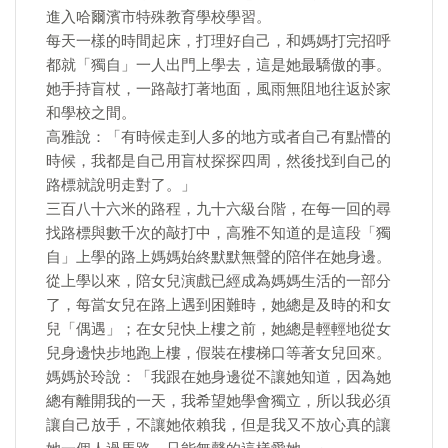
進入哈爾濱市特殊教育學校學習。
每天一樣的時間起床，打理好自己，和媽媽打完招呼
都就「獨自」一人出門上學去，這是她最驕傲的事。
她手持盲杖，一路敲打著地面，風雨無阻地往返於家
和學校之間。
高雅說：「有時候走到人多的地方或者自己有點懵的
時候，我都是自己用盲杖探探四周，然後找到自己的
路標就說明走對了。」
三百八十六米的路程，九十六級台階，在每一回的尋
找路標與數千次的敲打中，高雅不知道的是這段「獨
自」上學的路上媽媽始終默默無聲的陪伴在她身邊。
從上學以來，陪女兒演戲已經成為媽媽生活的一部分
了，每當女兒在路上遇到困難時，她總是及時的和女
兒「偶遇」；在女兒快上樓之前，她總是輕輕地從女
兒身邊快步地跑上樓，假裝在樓梯口等著女兒回來。
媽媽於玲說：「我跟在她身邊從不讓她知道，因為她
總有離開我的一天，我希望她學會獨立，所以我必須
讓自己放手，不讓她依賴我，但是我又不放心真的讓