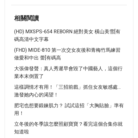
相關閱讀
(HD) MXSPS-654 REBORN 絕對美女 橫山美雪[有
碼高清中文字幕
(FHD) MIDE-810 第一次交女友後和青梅竹馬練習
做愛和中出 蕾[有碼高
大張偉發聲：真人秀遲早會毀了中國藝人，這個行
業本末倒置了
這樣調情才有用！「三招前戲」抓住女友敏感處…
激發她內心的渴望！
肥宅也想要鍛鍊肌力？ 試試這招「大胸貼臉」準有
用！
立冬後的冬季該怎麼照顧寶寶？看完這個合集你就
知道啦