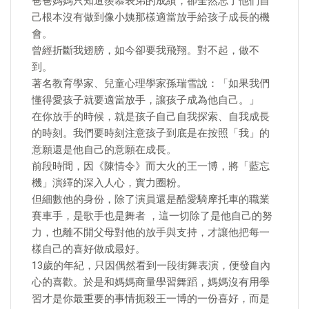
爸爸媽媽只知道羨慕表弟的成績，卻全然忘了他們自
己根本沒有做到像小姨那樣適當放手給孩子成長的機
會。
曾經折斷我翅膀，如今卻要我飛翔。對不起，做不
到。
著名教育學家、兒童心理學家孫瑞雪說：「如果我們
懂得愛孩子就要適當放手，讓孩子成為他自己。」
在你放手的時候，就是孩子自己自我探索、自我成長
的時刻。我們要時刻注意孩子到底是在按照「我」的
意願還是他自己的意願在成長。
前段時間，因《陳情令》而大火的王一博，將「藍忘
機」演繹的深入人心，實力圈粉。
但細數他的身份，除了演員還是酷愛騎摩托車的職業
賽車手，是歌手也是舞者 ，這一切除了是他自己的努
力，也離不開父母對他的放手與支持，才讓他把每一
樣自己的喜好做成最好。
13歲的年紀，只因偶然看到一段街舞表演，便發自內
心的喜歡。於是和媽媽商量學習舞蹈，媽媽沒有用學
習才是你最重要的事情扼殺王一博的一份喜好，而是