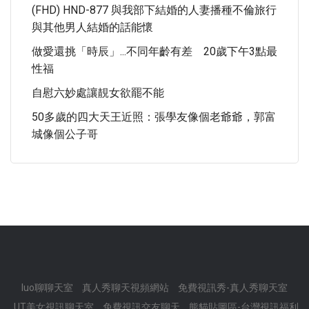
(FHD) HND-877 與我部下結婚的人妻播種不倫旅行
與其他男人結婚的話能懷
做愛還挑「時辰」...不同年齡有差 20歲下午3點最
性福
自慰六妙處讓靚女欲罷不能
50多歲的四大天王近照：張學友像個老爺爺，郭富
城像個公子哥
luo聊聊天室
真人秀聊天視頻網站
免費視訊秀-真人秀聊天室
UT美女視訊聊天室
免費視訊交友聊天
熊貓貼圖區-台灣視訊福利