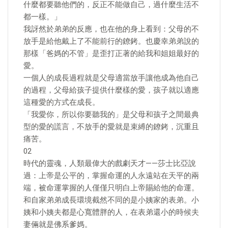
什麼都要聽他們的，反正不能做自己，過什麼生活不
都一樣。」
我訝然於弟弟的反應，也在他的身上看到：父母的不
放手是給他戴上了不能前行的鐐銬。也慶幸弟弟說的
那樣「爸媽的不管」是歪打正著的給我和姐姐最好的
愛。
一個人的成長過程就是父母適當放手讓他成為他自己
的過程，父母給孩子提供什麼樣的愛，孩子就以適應
這種愛的方式在成長。
「我愛你，所以你要聽我的」是父母和孩子之間最典
型的愛的謊言，不放手的愛就是束縛的鐐銬，沉重且
痛苦。
02
時代的靈魂，人類最偉大的戲劇天才——莎士比亞說
過：上帝是公平的，掌握命運的人永遠站在天平的兩
端，被命運掌握的人僅僅只明白上帝賜給他的命運。
和自家弟弟成長環境截然不同的是小姨家的表弟。小
姨和小姨夫都是心寬體胖的人，在表弟還小的時候夫
妻倆就是佛系爹媽。