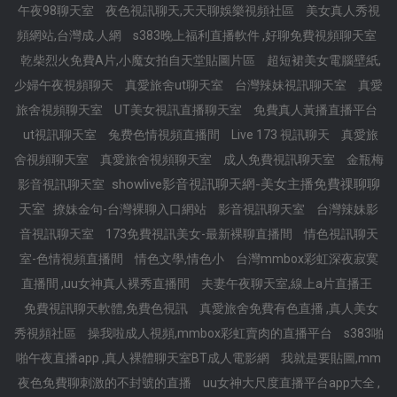
午夜98聊天室
夜色視訊聊天,天天聊娛樂視頻社區
美女真人秀視
頻網站,台灣成.人網
s383晚上福利直播軟件 ,好聊免費視頻聊天室
乾柴烈火免費A片,小魔女拍自天堂貼圖片區
超短裙美女電腦壁紙,
少婦午夜視頻聊天
真愛旅舍ut聊天室
台灣辣妹視訊聊天室
真愛
旅舍視頻聊天室
UT美女視訊直播聊天室
免費真人黃播直播平台
ut視訊聊天室
兔费色情視頻直播間
Live 173 視訊聊天
真愛旅
舍視頻聊天室
真愛旅舍視頻聊天室
成人免費視訊聊天室
金瓶梅
showlive影音視訊聊天網-美女主播免費祼聊聊
影音視訊聊天室
天室
撩妹金句-台灣裸聊入口網站
影音視訊聊天室
台灣辣妹影
音視訊聊天室
173免費視訊美女-最新裸聊直播間
情色視訊聊天
室-色情視頻直播間
情色文學,情色小
台灣mmbox彩虹深夜寂寞
直播間 ,uu女神真人裸秀直播間
夫妻午夜聊天室,線上a片直播王
免費視訊聊天軟體,免費色視訊
真愛旅舍免費有色直播 ,真人美女
秀視頻社區
操我啦成人視頻,mmbox彩虹賣肉的直播平台
s383啪
啪午夜直播app ,真人裸體聊天室BT成人電影網
我就是要貼圖,mm
夜色免費聊刺激的不封號的直播
uu女神大尺度直播平台app大全 ,