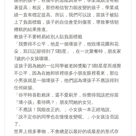
聰明的孩子，在幾年的追蹤調查中，學業成績沒有顯
著提高；相反，那些相信智力能改變的孩子，學業成
績一直有穩定提高。所以，我們可以說，當孩子被貼
上了負面標籤，孩子的自信會受到傷害，導致事情朝
糟糕的結果推進。
教孩子不要輕易給別人貼負面標籤
「我覺得不公平，他是一個壞孩子，他毀壞花圃和花
朵，寫日記卻得到了5顆星」，在一次聚餐時，朋友家
7歲的小女孩嚷嚷。
這孩子因為她的一位同學被老師獎勵了5顆星星而感覺
不公平，因為在她和班裡很多小朋友眼裡看來，那位
小男孩就是一個壞孩子，他們認為壞孩子不應該得到
任何錶揚。
「你平時喜歡賴床，還不愛刷牙，你覺得我該把你當
『壞小孩』看待嗎？」朋友問她的女兒。
「不應該！我能改正的。」小女孩一本正經地說。
「說不定你的同學也在慢慢改變呢。」小女孩沒否認
了。
世界上很多事物，不會總是以最好的或最差的形式存