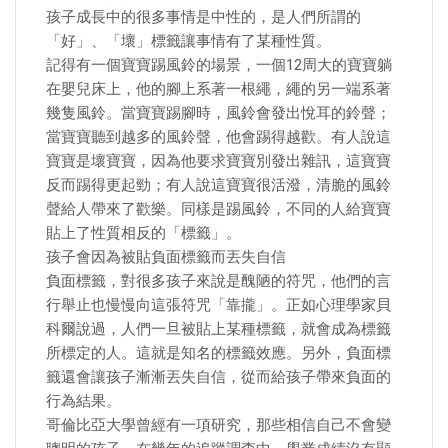
孩子成長中的很多事情是中性的，是人們所謂的
「好」、「壞」標籤讓事情有了某種性質。
記得有一個寶寶踢風鈴的場景，一個12周大的寶寶躺
在嬰兒床上，他的腳上系著一根繩，繩的另一端系著
幾隻風鈴。當寶寶踢腳時，風鈴會發出悅耳的鈴聲；
當寶寶聽到越多的風鈴聲，他會踢得越歡。有人說這
寶寶是壞寶寶，因為他要求寶寶別發出雜訊，這寶寶
反而踢得更起勁；有人說這寶寶很活潑，清脆的風鈴
聲給人帶來了歡樂。同樣是踢風鈴，不同的人給寶寶
貼上了性質相反的「標籤」。
孩子會因為被貼負面標籤而丟失自信
負面標籤，對很多孩子來說是醜陋的符咒，他們的言
行舉止也慢慢向這張符咒「靠攏」。正如心理學家貝
科爾說過，人們一旦被貼上某種標籤，就會成為標籤
所標定的人。這就是知名的標籤效應。另外，負面標
籤還會讓孩子漸漸丟失自信，從而給孩子帶來負面的
行為結果。
哥倫比亞大學曾經有一項研究，那些相信自己不會變