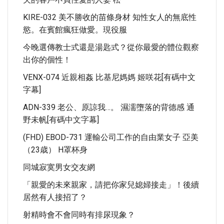
KIRE-032 美不勝收的苗條身材 知性女人的無底性
慾。在賓館瘋狂做愛。現役服
今晚選傳教士式還是湯匙式？從你最愛的體位觀察
出你的個性！
VENX-074 近親相姦 比基尼媽媽 姬咲花[有碼中文
字幕]
ADN-339 老公、原諒我…。 濕濡墮落的背德感 通
野未帆[有碼中文字幕]
(FHD) EBOD-731 運輸公司工作的自由業女子 亞美
（23歳） H罩杯身
同城寂寞男女交友網
「親愛的未來親家，請把你家兒媳婦接走」！後續
居然有人接招了？
射精時會不會同時有排尿現象？