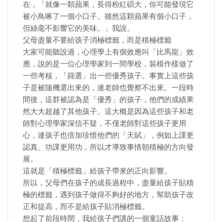
在，「就像一顆蘋果，長得粉紅碩大，你可能發現它
被小鳥啄了一個小口子。雖然這顆蘋果有個小口子，
但絲毫不影響它的美味。」我說。
父母盡量不要給孩子消極標籤，而是積極標籤
大家可能聽說過，心理學上有個效應叫「比馬龍」效
應，說的是一位心理學家到一間學校，裝模作樣做了
一些考核，「篩選」出一些優秀孩子。事實上這些孩
子是被隨機選出來的，連老師也覺察不出來。一段時
間後，這群被認為是「優秀」的孩子，他們的成績果
然大大超越了其他孩子。這大概是因為這些孩子和老
師對心理學家深信不疑，不僅老師對這些孩子更用
心，連孩子也倍加珍惜他們的「天賦」，例如上課更
認真、功課更用功，所以才導致事情朝積極的方向發
展。
這就是「積極標籤」給孩子帶來的正向影響。
所以，父母們在孩子的成長過程中，盡量給孩子貼積
極的標籤，遇到孩子做得不夠好的地方，幫助孩子改
正和提高，而不是給孩子貼消極標籤。
想起了前段時間，我給孩子們講的一個童話故事：