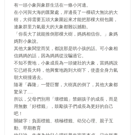
有一頭小象與象群生活在一條小河邊。
在小河與大海的匯聚處，岸邊長了一棵碩大無比的大
樹，大得需要五頭大象圍起來才能把那棵大樹包圍，
連象群里力氣最大的大象都難以撼動。
「你長大了就能推倒那棵大樹，媽媽相信你。」象媽
媽對小象說。
其他大象鬨堂而笑，都說那是哄小孩的話。可小象相
信媽媽的話，因為媽媽從沒騙過它。
不知不覺地，小象成長為一頭健壯的大象，當媽媽說
它已經長大時，他興奮地跑到大樹下，使盡全身力氣
朝大樹撞過去。
隨著「轟隆」一聲巨響，大樹真的倒了，其他大象都
驚呆了……
所以，父母們別用「壞標籤」禁錮孩子的成長，而是
用無數「好標籤」，鼓勵孩子們成長為更好的自己
吧！
關鍵字：負面標籤、積極標籤、幼兒心理、親子互
動、早期教育