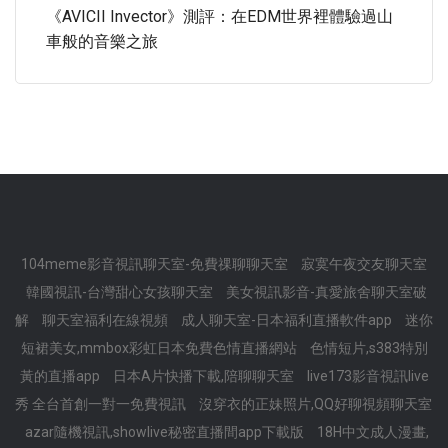
《AVICII Invector》測評：在EDM世界裡體驗過山
車般的音樂之旅
104meme影音視訊聊天室-免費祼聊聊天室
寂寞午夜交友聊天室
韓國視訊-台灣甜心女孩聊天室
美女視訊影音-真愛旅舍聊天室破
解
聊天室福利在線視頻
成人聊天室-日本福利直播軟件app
迷你
短裙美女,mmbox彩虹日本免費色情直播網站
色情短片,s383特別
黃的直播app
日本A片快播下載,陪聊聊天室
live173影音視訊live
秀 全台首創一對一免費視訊
沒穿衣的正妹照片,QQ好聊視頻聊天室
azar隨機視訊,showlive秘密直播間app下載版
18H中文成人漫畫,